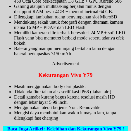
450 Octa Core berkecepatan 1,8 GHz + GPU Adreno 506
Gaming ataupun multitasking berjalan mulus dengan
disupport RAM besar 4GB + memori inetrnal 64 GB.
Dilengkapi tambahan ruang penyimpanan slot MicroSD
Mendukung sekali untuk fotografi dengan ditemani kamera
utama 16 MP + PDAF dan LED Flash.
Memiliki kamera selfie terbaik beresolusi 24 MP + soft LED
Flash yang bisa memotret berbagi mode seperti adanya efek
bokeh.
Baterai yang mampu menunjang bertahan lama dengan
baterai berkapasitas 3150 mAh.
Advertisement
Kekurangan Vivo Y79
Masih menggunakan body dari plastik.
Tidak ada fitur tahan air / sertifikasi IP68 ( tahan air )
Detail gamabr kurang bagus karena resolusi masih HD
dengan lebar layar 5,99 inchi
Menggunakan aterai berjenis Non- Removable
Mengisi daya membutuhkan waktu lumayan lam, tanpa
dilengkapi fast charging
Baca Juga Artikel : Kelebihan dan Kekurangan Vivo Y79 !