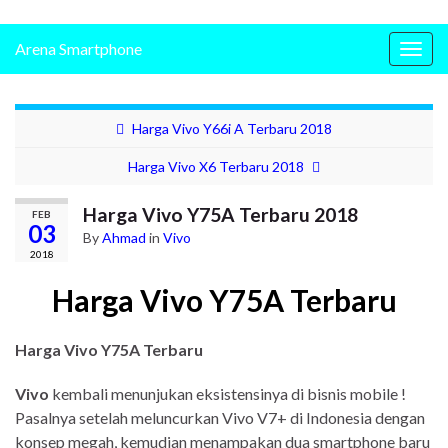
Arena Smartphone
Togg
navig
Harga Vivo Y66i A Terbaru 2018
Harga Vivo X6 Terbaru 2018
Harga Vivo Y75A Terbaru 2018
FEB
03
By
Ahmad
in
Vivo
2018
Harga Vivo Y75A Terbaru
Harga Vivo Y75A Terbaru
Vivo
kembali menunjukan eksistensinya di bisnis mobile !
Pasalnya setelah meluncurkan Vivo V7+ di Indonesia dengan
konsep megah, kemudian menampakan dua smartphone baru