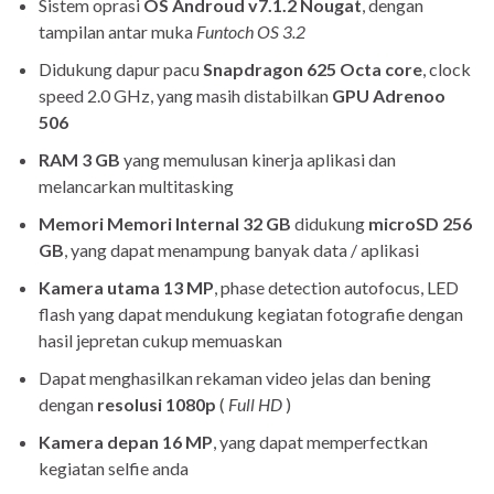
Sistem oprasi
OS Androud v7.1.2 Nougat
, dengan
tampilan antar muka
Funtoch OS 3.2
Didukung dapur pacu
Snapdragon 625 Octa core
, clock
speed 2.0 GHz, yang masih distabilkan
GPU Adrenoo
506
RAM 3 GB
yang memulusan kinerja aplikasi dan
melancarkan multitasking
Memori Memori Internal 32 GB
didukung
microSD 256
GB
, yang dapat menampung banyak data / aplikasi
Kamera utama 13 MP
, phase detection autofocus, LED
flash yang dapat mendukung kegiatan fotografie dengan
hasil jepretan cukup memuaskan
Dapat menghasilkan rekaman video jelas dan bening
dengan
resolusi 1080p
(
Full HD
)
Kamera depan 16 MP
, yang dapat memperfectkan
kegiatan selfie anda