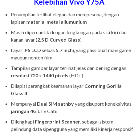
Kelebihan Vivo Y75A
Penampilan terlihat elegan dan mempesona, dengan
lapisan m
aterial metal allumunium
Masih dipercantik dengan lengkungan pada sisi kiri dan
kanan layar (
2.5 D Curved Glass
)
Layar
IPS LCD
seluas
5.7 inchi
, yang pass buat main game
maupun nonton film
Tampilan gambar layar terlihat jelas dan bening dengan
resolusi 720 x 1440 pixels
(HD+)
Dilapisi perangkat keamanan layar
Cornning Gorilla
Glass 4
Mempunyai
Dual SIM satnby
yang disuport koneksivitas
jaringan 4G LTE
Cat6
Dilengkapi
Fingerprint Scanner
, sebagai sistem
pelindung data sipengguna yang memiliki kinerja responsif