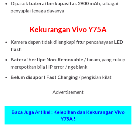
Dipasok
baterai berkapasitas 2900 mAh
, sebagai
penyuplai tenaga dayanya
Kekurangan Vivo Y75A
Kamera depan tidak dilengkapi fitur pencahayaan
LED
flash
Baterai bertipe Non-Removable
/ tanam, yang cukup
merepotkan bila HP error / ngeblank
Belum disuport Fast Charging
/ pengisian kilat
Advertisement
Baca Juga Artikel : Kelebihan dan Kekurangan Vivo
Y75A !