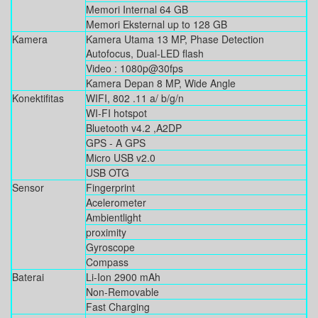
Memori Internal 64 GB
Memori Eksternal up to 128 GB
Kamera
Kamera Utama 13 MP, Phase Detection
Autofocus, Dual-LED flash
Video : 1080p@30fps
Kamera Depan 8 MP, Wide Angle
Konektifitas
WIFI, 802 .11 a/ b/g/n
WI-FI hotspot
Bluetooth v4.2 ,A2DP
GPS - A GPS
Micro USB v2.0
USB OTG
Sensor
Fingerprint
Acelerometer
Ambientlight
proximity
Gyroscope
Compass
Baterai
Li-Ion 2900 mAh
Non-Removable
Fast Charging