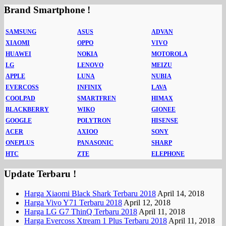
Brand Smartphone !
SAMSUNG
ASUS
ADVAN
XIAOMI
OPPO
VIVO
HUAWEI
NOKIA
MOTOROLA
LG
LENOVO
MEIZU
APPLE
LUNA
NUBIA
EVERCOSS
INFINIX
LAVA
COOLPAD
SMARTFREN
HIMAX
BLACKBERRY
WIKO
GIONEE
GOOGLE
POLYTRON
HISENSE
ACER
AXIOO
SONY
ONEPLUS
PANASONIC
SHARP
HTC
ZTE
ELEPHONE
Update Terbaru !
Harga Xiaomi Black Shark Terbaru 2018
April 14, 2018
Harga Vivo Y71 Terbaru 2018
April 12, 2018
Harga LG G7 ThinQ Terbaru 2018
April 11, 2018
Harga Evercoss Xtream 1 Plus Terbaru 2018
April 11, 2018