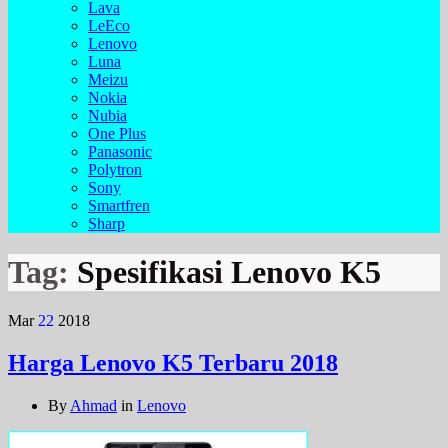
Lava
LeEco
Lenovo
Luna
Meizu
Nokia
Nubia
One Plus
Panasonic
Polytron
Sony
Smartfren
Sharp
Tag:
Spesifikasi Lenovo K5
Mar
22
2018
Harga Lenovo K5 Terbaru 2018
By
Ahmad
in
Lenovo