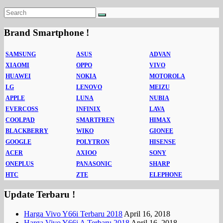
Brand Smartphone !
SAMSUNG
ASUS
ADVAN
XIAOMI
OPPO
VIVO
HUAWEI
NOKIA
MOTOROLA
LG
LENOVO
MEIZU
APPLE
LUNA
NUBIA
EVERCOSS
INFINIX
LAVA
COOLPAD
SMARTFREN
HIMAX
BLACKBERRY
WIKO
GIONEE
GOOGLE
POLYTRON
HISENSE
ACER
AXIOO
SONY
ONEPLUS
PANASONIC
SHARP
HTC
ZTE
ELEPHONE
Update Terbaru !
Harga Vivo Y66i Terbaru 2018
April 16, 2018
Harga Vivo Y66i A Terbaru 2018
April 16, 2018