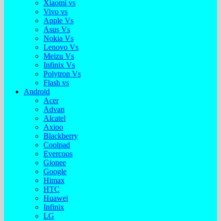
Xiaomi vs
Vivo vs
Apple Vs
Asus Vs
Nokia Vs
Lenovo Vs
Meizu Vs
Infinix Vs
Polytron Vs
Flash vs
Android
Acer
Advan
Alcatel
Axioo
Blackberry
Coolpad
Evercoos
Gionee
Google
Himax
HTC
Huawei
Infinix
LG