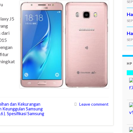
SEP
ru
Ha
laxy J5
SEP
yang
 dari
Ha
2015
SEP
 dengan
itur
eningkat
HP
bihan dan Kekurangan
Leave comment
n Keunggulan Samsung
6 )
,
Spesifikasi Samsung