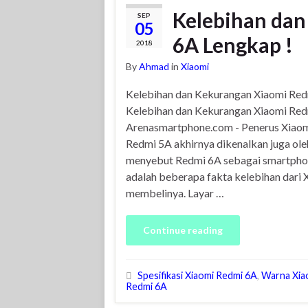
Kelebihan da
SEP
05
6A Lengkap !
2018
By
Ahmad
in
Xiaomi
Kelebihan dan Kekurangan Xiaomi Re
Kelebihan dan Kekurangan Xiaomi Re
Arenasmartphone.com - Penerus Xiao
Redmi 5A akhirnya dikenalkan juga ol
menyebut Redmi 6A sebagai smartphone
adalah beberapa fakta kelebihan dari
membelinya. Layar …
Continue reading
Spesifikasi Xiaomi Redmi 6A
,
Warna Xia
Redmi 6A