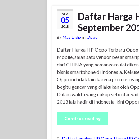
Daftar Harga 
SEP
05
September 20
2018
By
Mas Didix
in
Oppo
Daftar Harga HP Oppo Terbaru Oppo
Mobile, salah satu vendor besar smar
dari CHINA yang namanya mulai dikena
bisnis smartphone di Indonesia. Kekus
Oppo ini tidak lain karena promosi yan
begitu gencar yang dilakukan oleh Opp
Dalam waktu yang cukup sebentar yait
2013 lalu hadir di Indonesia, kini Oppo
Continue reading
Daftar Lengkap HP Oppo
,
Harga HP O