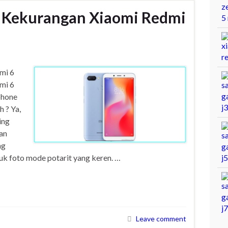
n Kekurangan Xiaomi Redmi
mi 6
mi 6
phone
h ? Ya,
ing
an
ng
uk foto mode potarit yang keren. …
Leave comment