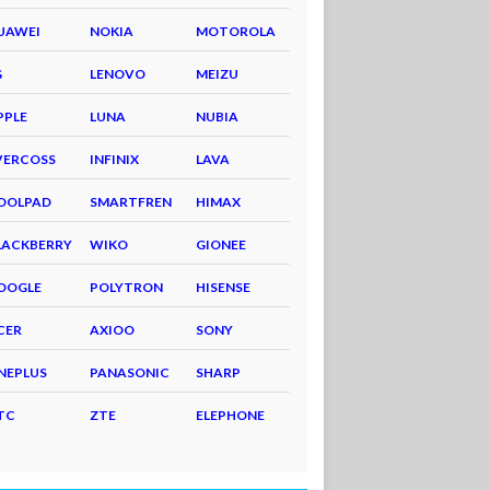
UAWEI
NOKIA
MOTOROLA
G
LENOVO
MEIZU
PPLE
LUNA
NUBIA
VERCOSS
INFINIX
LAVA
OOLPAD
SMARTFREN
HIMAX
LACKBERRY
WIKO
GIONEE
OOGLE
POLYTRON
HISENSE
CER
AXIOO
SONY
NEPLUS
PANASONIC
SHARP
TC
ZTE
ELEPHONE