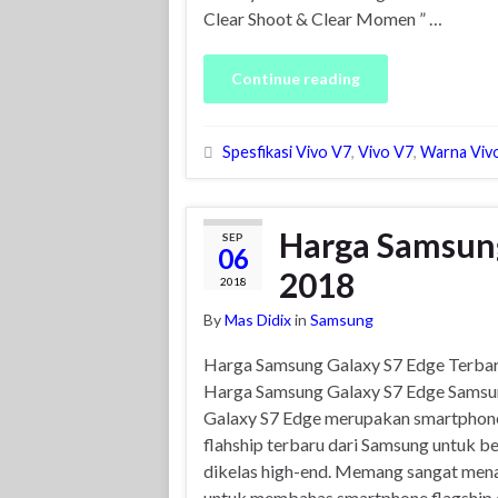
Clear Shoot & Clear Momen ” …
Continue reading
Spesfikasi Vivo V7
,
Vivo V7
,
Warna Viv
Harga Samsung
SEP
06
2018
2018
By
Mas Didix
in
Samsung
Harga Samsung Galaxy S7 Edge Terba
Harga Samsung Galaxy S7 Edge Sams
Galaxy S7 Edge merupakan smartphon
flahship terbaru dari Samsung untuk b
dikelas high-end. Memang sangat men
untuk membahas smartphone flagship 