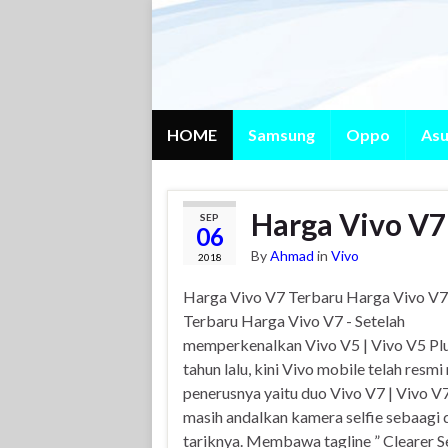
HOME
Samsung
Oppo
Asu
Harga Vivo V7
SEP
06
By
Ahmad
in
Vivo
2018
Harga Vivo V7 Terbaru Harga Vivo V7
Terbaru Harga Vivo V7 - Setelah
memperkenalkan Vivo V5 | Vivo V5 Pl
tahun lalu, kini Vivo mobile telah resmi 
penerusnya yaitu duo Vivo V7 | Vivo V
masih andalkan kamera selfie sebaagi 
tariknya. Membawa tagline ” Clearer Se