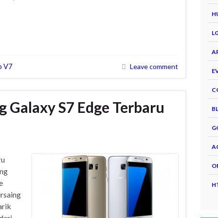
H
L
A
o V7
Leave comment
E
C
 Galaxy S7 Edge Terbaru
B
G
A
ru
O
ung
e
H
ersaing
arik
dari