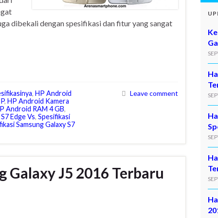
ngat
UP
a dibekali dengan spesifikasi dan fitur yang sangat
Ke
Ga
SEP
Ha
Te
ifikasinya
,
HP Android
Leave comment
SEP
MP
,
HP Android Kamera
P Android RAM 4 GB
,
Ha
 S7 Edge Vs
,
Spesifikasi
fikasi Samsung Galaxy S7
Sp
SEP
Ha
Te
 Galaxy J5 2016 Terbaru
SEP
Ha
20