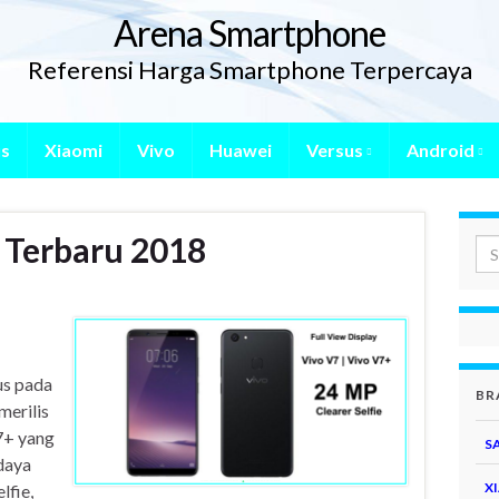
Arena Smartphone
Referensi Harga Smartphone Terpercaya
s
Xiaomi
Vivo
Huawei
Versus
Android
 Terbaru 2018
us pada
BR
merilis
7+ yang
S
daya
X
lfie,