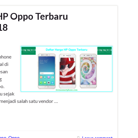
HP Oppo Terbaru
18
tphone
l di
esan
g
o.
u sejak
 menjadi salah satu vendor …
ppo
,
Oppo
Leave comment