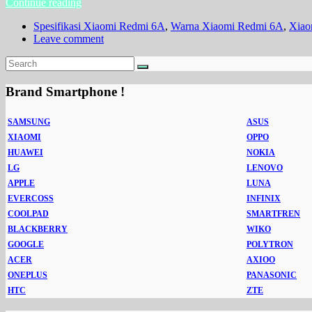
Continue reading
Spesifikasi Xiaomi Redmi 6A
,
Warna Xiaomi Redmi 6A
,
Xiao
Leave comment
Brand Smartphone !
SAMSUNG
ASUS
XIAOMI
OPPO
HUAWEI
NOKIA
LG
LENOVO
APPLE
LUNA
EVERCOSS
INFINIX
COOLPAD
SMARTFREN
BLACKBERRY
WIKO
GOOGLE
POLYTRON
ACER
AXIOO
ONEPLUS
PANASONIC
HTC
ZTE