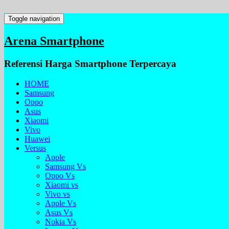
Toggle navigation
Arena Smartphone
Referensi Harga Smartphone Terpercaya
HOME
Samsung
Oppo
Asus
Xiaomi
Vivo
Huawei
Versus
Apple
Samsung Vs
Oppo Vs
Xiaomi vs
Vivo vs
Apple Vs
Asus Vs
Nokia Vs