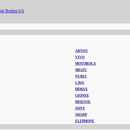
mi Redmi 6A
ADVAN
VIVO
MOTOROLA
MEIZU
NUBIA
LAVA
HIMAX
GIONEE
HISENSE
SONY
SHARP
ELEPHONE