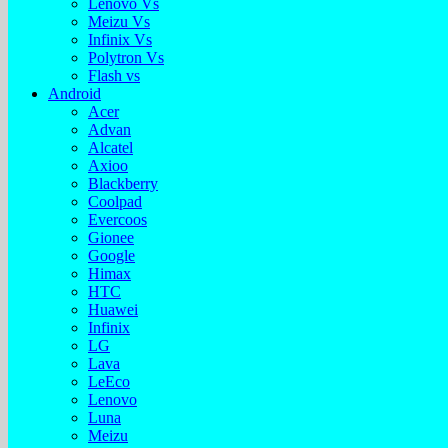
Lenovo Vs
Meizu Vs
Infinix Vs
Polytron Vs
Flash vs
Android
Acer
Advan
Alcatel
Axioo
Blackberry
Coolpad
Evercoos
Gionee
Google
Himax
HTC
Huawei
Infinix
LG
Lava
LeEco
Lenovo
Luna
Meizu