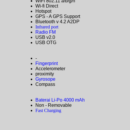
WiFi 802.11 a/b/g/n
Wi-fi Direct
Hotspot
GPS - A GPS Support
Bluetooth v 4.2 A2DP
Infrared port
Radio FM
USB v2.0
USB OTG
-
Fingerprint
Accelerometer
proximity
Gyrosope
Compass
Baterai Li-Po 4000 mAh
Non - Removable
Fast Charging