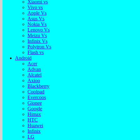
Xiaomi vs
Vivo vs
Apple Vs
Asus Vs
Nokia Vs
Lenovo Vs
Meizu Vs
Infinix Vs
Polytron Vs
Flash vs
Android
Acer
Advan
Alcatel
Axioo
Blackberry
Coolpad
Evercoos
Gionee
Google
Himax
HTC
Huawei
Infinix
LG