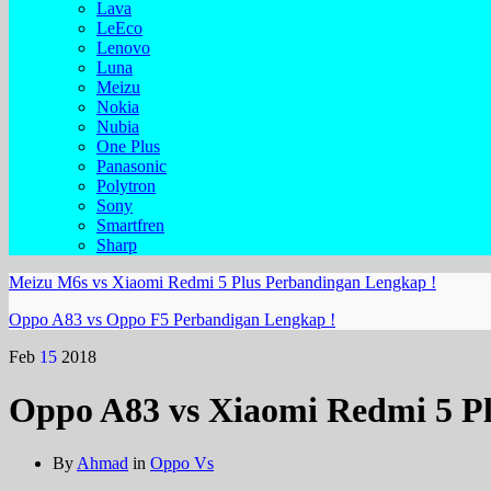
Lava
LeEco
Lenovo
Luna
Meizu
Nokia
Nubia
One Plus
Panasonic
Polytron
Sony
Smartfren
Sharp
Meizu M6s vs Xiaomi Redmi 5 Plus Perbandingan Lengkap !
Oppo A83 vs Oppo F5 Perbandigan Lengkap !
Feb
15
2018
Oppo A83 vs Xiaomi Redmi 5 P
By
Ahmad
in
Oppo Vs