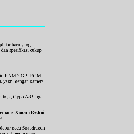
pintar baru yang
 dan spesifikasi cukup
ibantu RAM 3 GB, ROM
u, yakni dengan kamera
antinya, Oppo A83 juga
 bernama
Xiaomi Redmi
a.
ng dapur pacu Snapdragon
nda dimedia sosial,