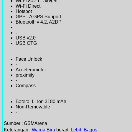
Wi-Fi 802.11 a/b/g/n
Wi-Fi Direct
Hotspot
GPS - A GPS Support
Bluetooth v 4.2, A2DP
-
-
USB v2.0
USB OTG
Face Unlock
-
Accelerometer
proximity
-
Compass
Baterai Li-Ion 3180 mAh
Non-Removable
-
Sumber : GSMArena
Keterangan :
Warna Biru
berarti
Lebih Bagus