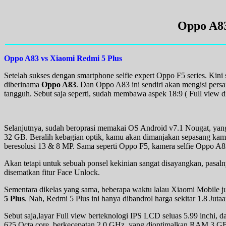
Oppo A83
Oppo A83 vs Xiaomi Redmi 5 Plus
Setelah sukses dengan smartphone selfie expert Oppo F5 series. Kini 
diberinama
Oppo A83
. Dan Oppo A83 ini sendiri akan mengisi persa
tangguh. Sebut saja seperti, sudah membawa aspek 18:9 ( Full view dis
Selanjutnya, sudah beroprasi memakai OS Android v7.1 Nougat, ya
32 GB. Beralih kebagian optik, kamu akan dimanjakan sepasang kam
beresolusi 13 & 8 MP. Sama seperti Oppo F5, kamera selfie Oppo A8
Akan tetapi untuk sebuah ponsel kekinian sangat disayangkan, pasal
disematkan fitur Face Unlock.
Sementara dikelas yang sama, beberapa waktu lalau Xiaomi Mobile j
5 Plus
. Nah, Redmi 5 Plus ini hanya dibandrol harga sekitar 1.8 Jutaa
Sebut saja,layar Full view berteknologi IPS LCD seluas 5.99 inchi, 
625 Octa core, berkecepatan 2.0 GHz, yang dioptimalkan RAM 3 GB 