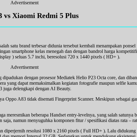
Advertisement
 vs Xiaomi Redmi 5 Plus
salah satu brand terbesar didunia tersebut kembali menampakan ponsel 
ingan smartphone kelas menegah dan dengan bandrol harga kompetitifi
play ) seluas 5.7 inchi, beresolusi 720 x 1440 pixels ( HD+ ).
Advertisement
ng dipadukan dengan prosesor Mediatek Helio P23 Octa core, dan d
era yang dapat memaksimalkan kegiatan fotografie maupun selfie kam
3 juga delengkapi dengan AI Beauty.
nya Oppo A83 tidak disemati Fingerprint Scanner. Meskipun sebagai g
uga meresmikan beberapa Handset entry-levelnya, yang salah satunya
n saja, namun menyuguhka komponen fitur / spesifikasi diatas rata – rat
dan diperjernih resolusi 1080 x 2160 pixels ( Full HD+ ). Lalu diduku
dan memori Internal 32 GB. Sedangkan untuk mendukung eksistensi a