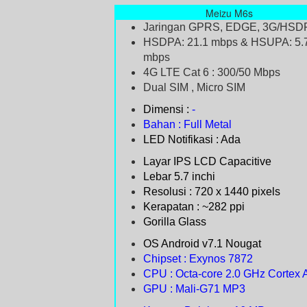
Meizu M6s
Jaringan GPRS, EDGE, 3G/HSD
HSDPA: 21.1 mbps & HSUPA: 5.
mbps
4G LTE Cat 6 : 300/50 Mbps
Dual SIM , Micro SIM
Dimensi :
-
Bahan : Full Metal
LED Notifikasi : Ada
Layar IPS LCD Capacitive
Lebar 5.7 inchi
Resolusi : 720 x 1440 pixels
Kerapatan : ~282 ppi
Gorilla Glass
OS Android v7.1 Nougat
Chipset : Exynos 7872
CPU : Octa-core 2.0 GHz Cortex 
GPU : Mali-G71 MP3