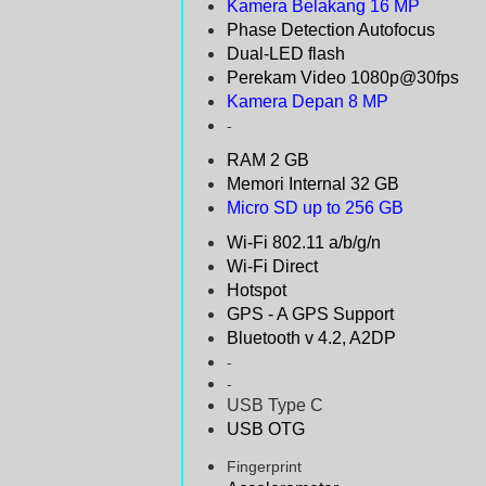
Kamera Belakang 16 MP
Phase Detection Autofocus
Dual-LED flash
Perekam Video 1080p@30fps
Kamera Depan 8 MP
-
RAM 2 GB
Memori Internal 32 GB
Micro SD up to 256 GB
Wi-Fi 802.11 a/b/g/n
Wi-Fi Direct
Hotspot
GPS - A GPS Support
Bluetooth v 4.2, A2DP
-
-
USB Type C
USB OTG
Fingerprint