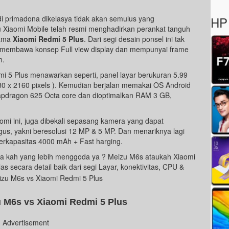
i primadona dikelasya tidak akan semulus yang
HP 
u Xiaomi Mobile telah resmi menghadirkan perankat tanguh
nama
Xiaomi Redmi 5 Plus
. Dari segi desain ponsel ini tak
 membawa konsep Full view display dan mempunyai frame
m.
i 5 Plus menawarkan seperti, panel layar berukuran 5.99
1080 x 2160 pixels ). Kemudian berjalan memakai OS Android
apdragon 625 Octa core dan dioptimalkan RAM 3 GB,
omi ini, juga dibekali sepasang kamera yang dapat
us, yakni beresolusi 12 MP & 5 MP. Dan menariknya lagi
berkapasitas 4000 mAh + Fast harging.
na kah yang lebih menggoda ya ? Meizu M6s ataukah Xiaomi
s secara detail baik dari segi Layar, konektivitas, CPU &
u M6s vs Xiaomi Redmi 5 Plus
Advertisement