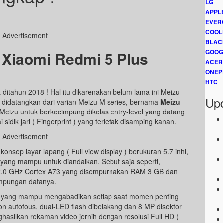
LG
APPL
EVER
COOL
Advertisement
BLAC
GOOG
 Xiaomi Redmi 5 Plus
ACER
ONEP
HTC
itahun 2018 ! Hal itu dikarenakan belum lama ini Meizu
Upd
didatangkan dari varian Meizu M series, bernama
Meizu
an Meizu untuk berkecimpung dikelas entry-level yang datang
sidik jari ( Fingerprint ) yang terletak disamping kanan.
Advertisement
nsep layar lapang ( Full view display ) berukuran 5.7 inhi,
 yang mampu untuk diandalkan. Sebut saja seperti,
 2.0 GHz Cortex A73 yang disempurnakan RAM 3 GB dan
ampungan datanya.
 yang mampu mengabadikan setiap saat momen penting
on autofous, dual-LED flash dibelakang dan 8 MP disektor
silkan rekaman video jernih dengan resolusi Full HD (