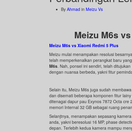
By
Ahmad
in
Meizu Vs
Meizu M6s vs
Meizu M6s vs Xiaomi Redmi 5 Plus
Meizu mulai menampakan resolusi besarnya d
telah memperkenalkan perangkat baru yang 
M6s
. Nah, ponsel ini sendiri, telah ditujuk
dengan nuansa berbeda, yakni fitur pemindai 
Selain itu, Meizu M6s juga sudah membawa ko
dan disemati beberapa komponen fitur lainy
ditenagai dapur pau Exynos 7872 Octa cre
memori Internal 32 GB sebagai ruang pen
Selanjtnya, menampakan sepasang kamera
anda, yakni beresolusi 16 MP, phase detecti
depan. Terlebih kedua kamera mampu mengha