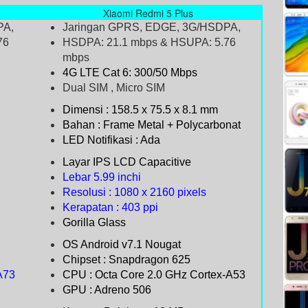
Xiaomi Redmi 5 Plus
PA,
Jaringan GPRS, EDGE, 3G/HSDPA,
76
HSDPA: 21.1 mbps & HSUPA: 5.76
mbps
4G LTE Cat 6: 300/50 Mbps
Dual SIM , Micro SIM
Dimensi : 158.5 x 75.5 x 8.1 mm
Bahan : Frame Metal + Polycarbonat
LED Notifikasi : Ada
Layar IPS LCD Capacitive
Lebar 5.99 inchi
Resolusi : 1080 x 2160 pixels
Kerapatan : 403 ppi
Gorilla Glass
OS Android v7.1 Nougat
Chipset : Snapdragon 625
A73
CPU : Octa Core 2.0 GHz Cortex-A53
GPU : Adreno 506