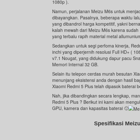
1080p ).
Namun, perjalanan Meizu M6s untuk menjad
dibayangkan. Pasalnya, beberapa waktu lal
yang dibandrol harga kompetitif, yakni ber
kalah mewah dari Meizu M6s karena sudah
yang terbalu rapih material metal allumuniu
Sedangkan untuk segi perfoma kinerja, Redm
inchi yang diperjernih resolusi Full HD+ ( 
v7.1 Nougat, yang didukung dapur pacu Sn
Memori Internal 32 GB.
Selain itu telepon cerdas murah besutan Xia
menunjang eksistensi anda dengan hasil bag
Xiaomi Redmi 5 Plus telah dipasok baterai 
Nah, jika dibandingkan secara lengkap, ma
Redmi 5 Plus ? Berikut ini kami akan mengula
GPU, kamera dan kapasitas baterai 🙂
Spesifikasi Meiz