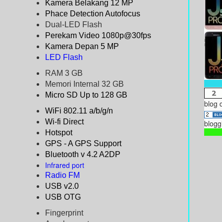
Kamera Belakang 12 MP
Phace Detection Autofocus
Dual-LED Flash
Perekam Video 1080p@30fps
Kamera Depan 5 MP
LED Flash
RAM 3 GB
Memori Internal 32 GB
Micro SD Up to 128 GB
blog 
WiFi 802.11 a/b/g/n
Wi-fi Direct
blogg
Hotspot
GPS - A GPS Support
Bluetooth v 4.2 A2DP
Infrared port
Radio FM
USB v2.0
USB OTG
Fingerprint