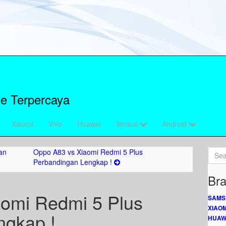
e Terpercaya
Xiaomi
Vivo
Huawei
Versus
Android
an
Oppo A83 vs Xiaomi Redmi 5 Plus
Perbandingan Lengkap !
Bra
aomi Redmi 5 Plus
SAMS
XIAOM
ngkap !
HUAW