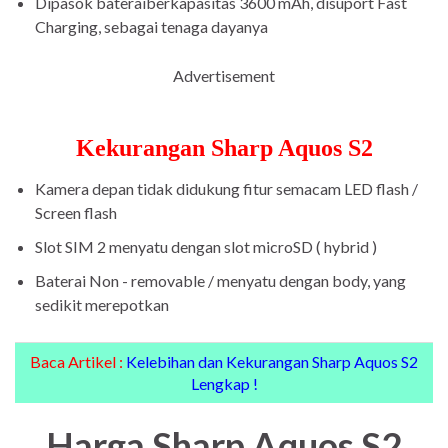
Dipasok bateraiberkapasitas 3600 mAh, disuport Fast
Charging, sebagai tenaga dayanya
Advertisement
Kekurangan Sharp Aquos S2
Kamera depan tidak didukung fitur semacam LED flash /
Screen flash
Slot SIM 2 menyatu dengan slot microSD ( hybrid )
Baterai Non - removable / menyatu dengan body, yang
sedikit merepotkan
Baca Artikel :
Kelebihan dan Kekurangan Sharp Aquos S2
Lengkap !
Harga Sharp Aquos S2