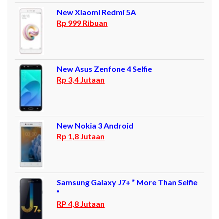
New Xiaomi Redmi 5A
Rp 999 Ribuan
New Asus Zenfone 4 Selfie
Rp 3,4 Jutaan
New Nokia 3 Android
Rp 1,8 Jutaan
Samsung Galaxy J7+ ” More Than Selfie
”
RP 4,8 Jutaan