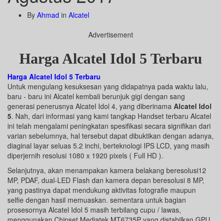
By
Ahmad
in
Alcatel
Advertisement
Harga Alcatel Idol 5 Terbaru
Harga Alcatel Idol 5 Terbaru
Untuk mengulang kesuksesan yang didapatnya pada waktu lalu,
baru - baru ini Alcatel kembali berunjuk gigi dengan sang
generasi penerusnya Alcatel Idol 4, yang diberinama
Alcatel Idol
5
. Nah, dari informasi yang kami tangkap Handset terbaru Alcatel
ini telah mengalami peningkatan spesifikasi secara signifikan dari
varian sebelumnya, hal tersebut dapat dibuktikan dengan adanya,
diaginal layar seluas 5.2 inchi, berteknologi IPS LCD, yang masih
diperjernih resolusi 1080 x 1920 pixels ( Full HD ).
Selanjutnya, akan menampakan kamera belakang beresolusi12
MP, PDAF, dual-LED Flash dan kamera depan beresolusi 8 MP,
yang pastinya dapat mendukung aktivitas fotografie maupun
selfie dengan hasil memuaskan. sementara untuk bagian
prosesornya Alcatel Idol 5 masih terbilang cupu / lawas,
menggunakan Chipset Mediatek MT6735P yang distabilkan GPU