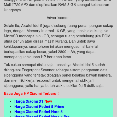
Mali-T720MP2 dan dioptimalkan RAM 3 GB sebagai kelancaran
kinerjanya.
Advertisement
Selain itu, Alcatel Idol 5 juga disokong ruang penampungan cukup
lega, dengan Memory Internal 16 GB, yang masih didukung slot
MicroSD mencapai 256 GB, sebagai ruang pendukung jika ROM
utma penuh atau dirasa masih kurang. Dan untuk daya
kehidupannya, smartphone ini akan mengosumsi baterai
berkapasitas cukup besar, yakni 2800 mAh, yang dapat
menopang kehidupan HP bertahan lama.
Tak cukup samapai disitu saja ! pasalnya Alcatel Idol 5 sudah
dilengkapi Fingerprint Scanner sebagai sistem pengaman data
sipengguna yang terletak dibagian panel belakag bawah kamera,
dan memiliki kierja responsif untuk mengenali sidik jari
sipengguna, yaitu hanya butuh waktu sekitar 0,15 detik saja.
Baca Juga HP Xiaomi Terbaru !
Harga Xiaomi X1
New
Harga Xiaomi Redmi 5 Prime
Harga Xiaomi Redmi Note 5
Harga Xiaomi Redmi Note 5 Pro