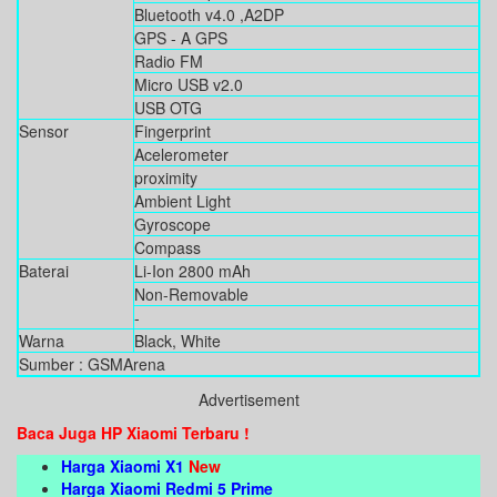
Bluetooth v4.0 ,A2DP
GPS - A GPS
Radio FM
Micro USB v2.0
USB OTG
Sensor
Fingerprint
Acelerometer
proximity
Ambient Light
Gyroscope
Compass
Baterai
Li-Ion 2800 mAh
Non-Removable
-
Warna
Black, White
Sumber : GSMArena
Advertisement
Baca Juga HP Xiaomi Terbaru !
Harga Xiaomi X1
New
Harga Xiaomi Redmi 5 Prime