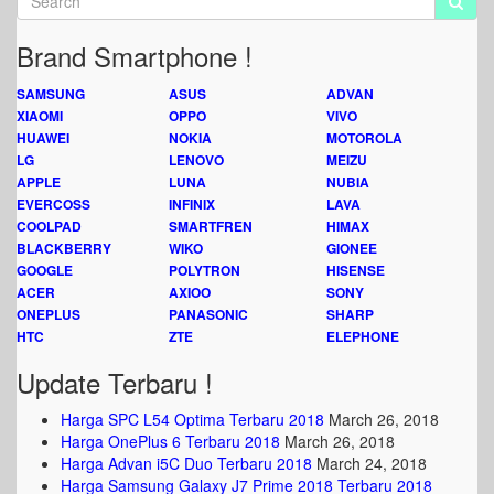
Brand Smartphone !
SAMSUNG
ASUS
ADVAN
XIAOMI
OPPO
VIVO
HUAWEI
NOKIA
MOTOROLA
LG
LENOVO
MEIZU
APPLE
LUNA
NUBIA
EVERCOSS
INFINIX
LAVA
COOLPAD
SMARTFREN
HIMAX
BLACKBERRY
WIKO
GIONEE
GOOGLE
POLYTRON
HISENSE
ACER
AXIOO
SONY
ONEPLUS
PANASONIC
SHARP
HTC
ZTE
ELEPHONE
Update Terbaru !
Harga SPC L54 Optima Terbaru 2018
March 26, 2018
Harga OnePlus 6 Terbaru 2018
March 26, 2018
Harga Advan i5C Duo Terbaru 2018
March 24, 2018
Harga Samsung Galaxy J7 Prime 2018 Terbaru 2018