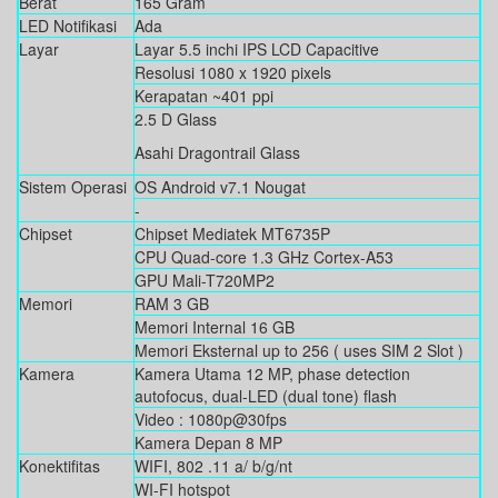
Berat
165 Gram
LED Notifikasi
Ada
Layar
Layar 5.5 inchi IPS LCD Capacitive
Resolusi 1080 x 1920 pixels
Kerapatan ~401 ppi
2.5 D Glass
Asahi Dragontrail Glass
Sistem Operasi
OS Android v7.1 Nougat
-
Chipset
Chipset Mediatek MT6735P
CPU Quad-core 1.3 GHz Cortex-A53
GPU Mali-T720MP2
Memori
RAM 3 GB
Memori Internal 16 GB
Memori Eksternal up to 256 ( uses SIM 2 Slot )
Kamera
Kamera Utama 12 MP, phase detection
autofocus, dual-LED (dual tone) flash
Video : 1080p@30fps
Kamera Depan 8 MP
Konektifitas
WIFI, 802 .11 a/ b/g/nt
WI-FI hotspot