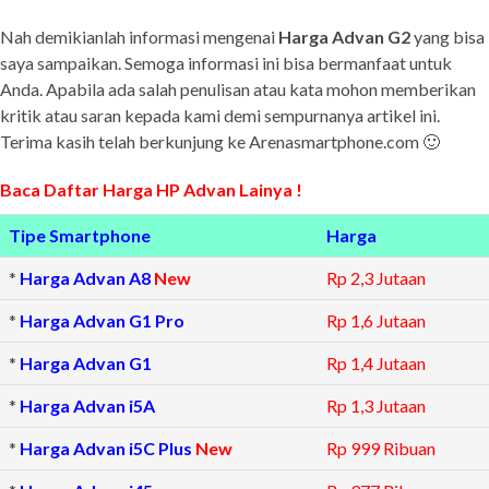
Nah demikianlah informasi mengenai
Harga Advan G2
yang bisa
saya sampaikan. Semoga informasi ini bisa bermanfaat untuk
Anda. Apabila ada salah penulisan atau kata mohon memberikan
kritik atau saran kepada kami demi sempurnanya artikel ini.
Terima kasih telah berkunjung ke Arenasmartphone.com 🙂
Baca Daftar Harga HP Advan Lainya !
Tipe Smartphone
Harga
*
Harga Advan A8
New
Rp 2,3 Jutaan
*
Harga Advan G1 Pro
Rp 1,6 Jutaan
*
Harga Advan G1
Rp 1,4 Jutaan
*
Harga Advan i5A
Rp 1,3 Jutaan
*
Harga
Advan
i5C Plus
New
Rp 999 Ribuan