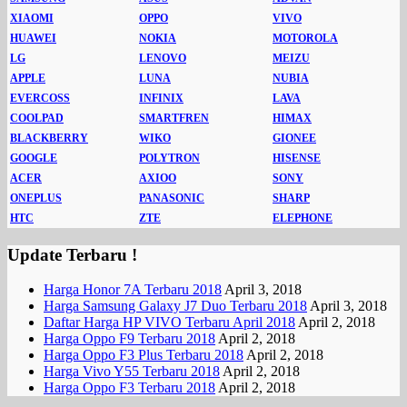
XIAOMI
OPPO
VIVO
HUAWEI
NOKIA
MOTOROLA
LG
LENOVO
MEIZU
APPLE
LUNA
NUBIA
EVERCOSS
INFINIX
LAVA
COOLPAD
SMARTFREN
HIMAX
BLACKBERRY
WIKO
GIONEE
GOOGLE
POLYTRON
HISENSE
ACER
AXIOO
SONY
ONEPLUS
PANASONIC
SHARP
HTC
ZTE
ELEPHONE
Update Terbaru !
Harga Honor 7A Terbaru 2018
April 3, 2018
Harga Samsung Galaxy J7 Duo Terbaru 2018
April 3, 2018
Daftar Harga HP VIVO Terbaru April 2018
April 2, 2018
Harga Oppo F9 Terbaru 2018
April 2, 2018
Harga Oppo F3 Plus Terbaru 2018
April 2, 2018
Harga Vivo Y55 Terbaru 2018
April 2, 2018
Harga Oppo F3 Terbaru 2018
April 2, 2018