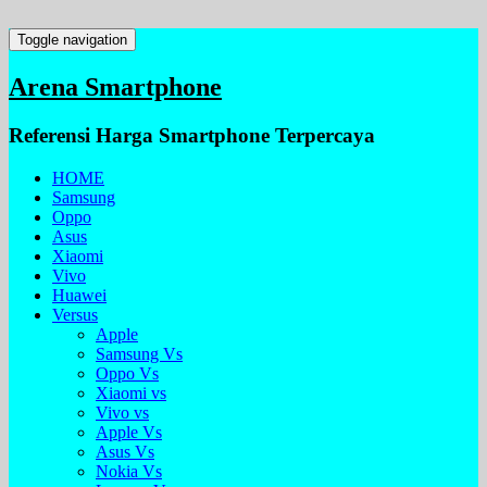
Toggle navigation
Arena Smartphone
Referensi Harga Smartphone Terpercaya
HOME
Samsung
Oppo
Asus
Xiaomi
Vivo
Huawei
Versus
Apple
Samsung Vs
Oppo Vs
Xiaomi vs
Vivo vs
Apple Vs
Asus Vs
Nokia Vs