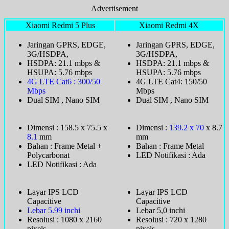
Advertisement
Xiaomi Redmi 5 Plus
Xiaomi Redmi 4X
Jaringan GPRS, EDGE,
Jaringan GPRS, EDGE,
3G/HSDPA,
3G/HSDPA,
HSDPA: 21.1 mbps &
HSDPA: 21.1 mbps &
HSUPA: 5.76 mbps
HSUPA: 5.76 mbps
4G LTE Cat6 : 300/50
4G LTE Cat4: 150/50
Mbps
Mbps
Dual SIM , Nano SIM
Dual SIM , Nano SIM
Dimensi : 158.5 x 75.5 x
Dimensi :
139.2 x 70
x 8.7
8.1
mm
mm
Bahan : Frame Metal +
Bahan : Frame Metal
Polycarbonat
LED Notifikasi : Ada
LED Notifikasi : Ada
Layar IPS LCD
Layar IPS LCD
Capacitive
Capacitive
Lebar 5.99 inchi
Lebar 5,0 inchi
Resolusi : 1080 x 2160
Resolusi : 720 x 1280
pixels
pixels