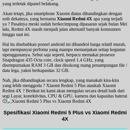
yang terletak dipanel belakang.
Akan tetapi, jika smartphone Xiaomi diatas dibandingkan dengan
soib dekatnya, yang bernama
Xiaomi Redmi 4X
apa yang terjadi
ya ? Pasalnya meski sudah berkecimpung dipasaran sejak bulan Mei
lalu, Redmi 4X masih menjadi jalan alternatif banyak komsumen
hingga saat ini.
Hal itu disebabkan ponsel android ini dibandrol harga relatif murah,
tapi mempunyai perfoma yang mampu memanjakan setiap kegiatan
sipenggunanya. Sebut saja seperti, berpacu memakai prosesor
Snapdragon 435 Octa core, clock speed 1.4 GHz, yang
disempurnakan RAM 3 GB dan disokong ruang penampungan file /
data lega, yakni berkapasitas 32 GB.
Nah, jika dibandingkan secara lengkap, yang manakah kira-kira
yang lebih menggoda ? Xiaomi Redmi 5 Plus ataukah Xiaomi
Redmi 4X ? Berikut ini kami akan mengulas secara detail baik dari
segi Layar, konektivitas, CPU & GPU, kamera dan kapasitas baterai
🙂
Spesifikasi Xiaomi Redmi 5 Plus vs Xiaomi Redmi
4X