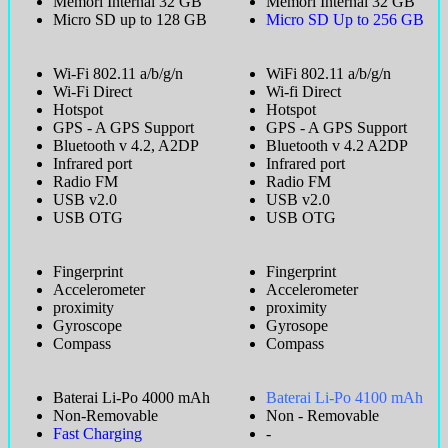
Memori Internal 32 GB
Memori Internal 32 GB
Micro SD up to 128 GB
Micro SD Up to 256 GB
Wi-Fi 802.11 a/b/g/n
WiFi 802.11 a/b/g/n
Wi-Fi Direct
Wi-fi Direct
Hotspot
Hotspot
GPS - A GPS Support
GPS - A GPS Support
Bluetooth v 4.2, A2DP
Bluetooth v 4.2 A2DP
Infrared port
Infrared port
Radio FM
Radio FM
USB v2.0
USB v2.0
USB OTG
USB OTG
Fingerprint
Fingerprint
Accelerometer
Accelerometer
proximity
proximity
Gyroscope
Gyrosope
Compass
Compass
Baterai Li-Po 4000 mAh
Baterai Li-Po 4100 mAh
Non-Removable
Non - Removable
Fast Charging
-