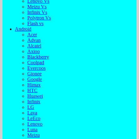
Lenovo Vs
Meizu Vs
Infinix Vs
Polytron Vs
Flash vs
Android
Acer
Advan
Alcatel
Axioo
Blackberry
Coolpad
Evercoos
Gionee
Google
Himax
HTC
Huawei
Infinix
LG
Lava
LeEco
Lenovo
Luna
Meizu