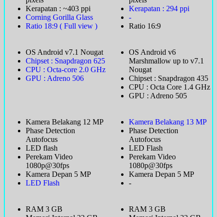
Kerapatan : ~403 ppi
Kerapatan : 294 ppi
Corning Gorilla Glass
-
Ratio 18:9 ( Full view )
Ratio 16:9
OS Android v7.1 Nougat
OS Android v6
Chipset : Snapdragon 625
Marshmallow up to v7.1
CPU : Octa-core 2.0 GHz
Nougat
GPU : Adreno 506
Chipset : Snapdragon 435
CPU : Octa Core 1.4 GHz
GPU : Adreno 505
Kamera Belakang 12 MP
Kamera Belakang 13 MP
Phase Detection
Phase Detection
Autofocus
Autofocus
LED flash
LED Flash
Perekam Video
Perekam Video
1080p@30fps
1080p@30fps
Kamera Depan 5 MP
Kamera Depan 5 MP
LED Flash
-
RAM 3 GB
RAM 3 GB