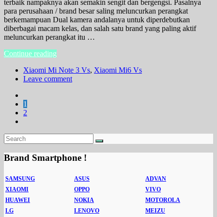
terbaik nampaknya akan semakin sengit dan bergengsi. Pasalnya
para perusahaan / brand besar saling meluncurkan perangkat
berkemampuan Dual kamera andalanya untuk diperdebutkan
diberbagai macam kelas, dan salah satu brand yang paling aktif
meluncurkan perangkat itu …
Continue reading
Xiaomi Mi Note 3 Vs
,
Xiaomi Mi6 Vs
Leave comment
1
2
Brand Smartphone !
SAMSUNG
ASUS
ADVAN
XIAOMI
OPPO
VIVO
HUAWEI
NOKIA
MOTOROLA
LG
LENOVO
MEIZU