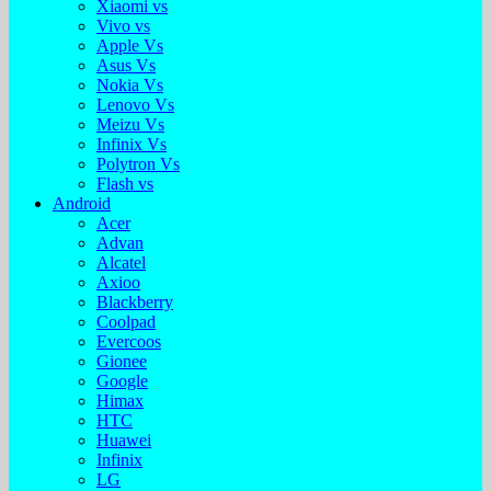
Xiaomi vs
Vivo vs
Apple Vs
Asus Vs
Nokia Vs
Lenovo Vs
Meizu Vs
Infinix Vs
Polytron Vs
Flash vs
Android
Acer
Advan
Alcatel
Axioo
Blackberry
Coolpad
Evercoos
Gionee
Google
Himax
HTC
Huawei
Infinix
LG