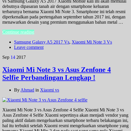
vs Samsung Galaxy A5 2017 Xiaomi Mobile kali ini akan memulai
debutnya dipasaran tanah air dengan smartphone keluaran
terbarunya bernama Xiaomi Mi Note 3. Smartphone ini telah resmi
diperkenalkan pada pertengahan september tahun 2017 ini, dengan
menawarkan desain yang premium menggunakan bahan metal …
Continue reading
Samsung Galaxy A5 2017 Vs
,
Xiaomi Mi Note 3 Vs
Leave comment
Sep
14
2017
Xiaomi Mi Note 3 vs Asus Zenfone 4
Selfie Perbandingan Lengkap !
By
Ahmad
in
Xiaomi vs
Xiaomi Mi Note 3 vs Asus Zenfone 4 Selfie Xiaomi Mi Note 3 vs
Asus Zenfone 4 Selfie Xiaomi sepertinya akan menjadi vendor yang
paling aktif dalam mengeluarkan smartphone terbaru belakangan ini,
hal itu terbukti setelah Xiaomi resmi mengeluarkan smartphone yang
bernama Xiaomi Mi Mix 2 dan pada saat yang sama pula Xiaomi