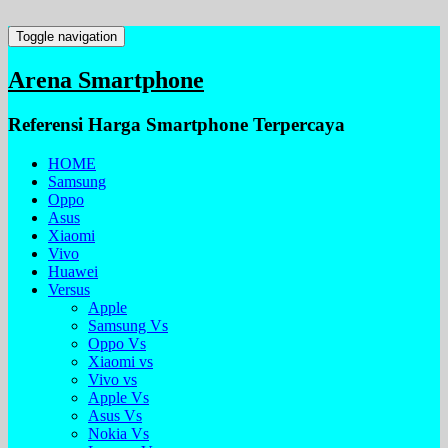
Toggle navigation
Arena Smartphone
Referensi Harga Smartphone Terpercaya
HOME
Samsung
Oppo
Asus
Xiaomi
Vivo
Huawei
Versus
Apple
Samsung Vs
Oppo Vs
Xiaomi vs
Vivo vs
Apple Vs
Asus Vs
Nokia Vs