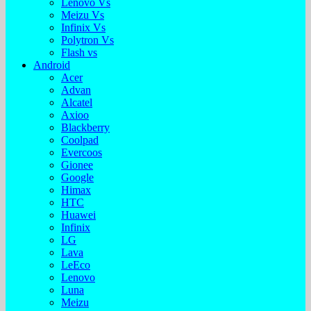
Lenovo Vs
Meizu Vs
Infinix Vs
Polytron Vs
Flash vs
Android
Acer
Advan
Alcatel
Axioo
Blackberry
Coolpad
Evercoos
Gionee
Google
Himax
HTC
Huawei
Infinix
LG
Lava
LeEco
Lenovo
Luna
Meizu