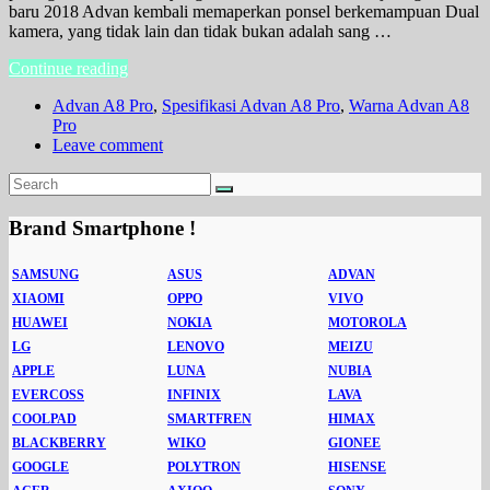
baru 2018 Advan kembali memaperkan ponsel berkemampuan Dual
kamera, yang tidak lain dan tidak bukan adalah sang …
Continue reading
Advan A8 Pro
,
Spesifikasi Advan A8 Pro
,
Warna Advan A8
Pro
Leave comment
Brand Smartphone !
SAMSUNG
ASUS
ADVAN
XIAOMI
OPPO
VIVO
HUAWEI
NOKIA
MOTOROLA
LG
LENOVO
MEIZU
APPLE
LUNA
NUBIA
EVERCOSS
INFINIX
LAVA
COOLPAD
SMARTFREN
HIMAX
BLACKBERRY
WIKO
GIONEE
GOOGLE
POLYTRON
HISENSE