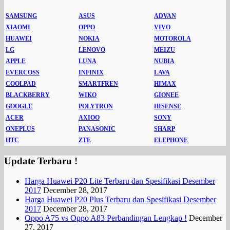
SAMSUNG
ASUS
ADVAN
XIAOMI
OPPO
VIVO
HUAWEI
NOKIA
MOTOROLA
LG
LENOVO
MEIZU
APPLE
LUNA
NUBIA
EVERCOSS
INFINIX
LAVA
COOLPAD
SMARTFREN
HIMAX
BLACKBERRY
WIKO
GIONEE
GOOGLE
POLYTRON
HISENSE
ACER
AXIOO
SONY
ONEPLUS
PANASONIC
SHARP
HTC
ZTE
ELEPHONE
Update Terbaru !
Harga Huawei P20 Lite Terbaru dan Spesifikasi Desember
2017
December 28, 2017
Harga Huawei P20 Plus Terbaru dan Spesifikasi Desember
2017
December 28, 2017
Oppo A75 vs Oppo A83 Perbandingan Lengkap !
December
27, 2017