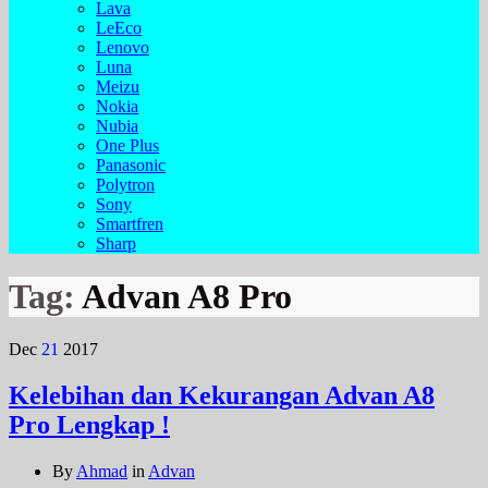
Lava
LeEco
Lenovo
Luna
Meizu
Nokia
Nubia
One Plus
Panasonic
Polytron
Sony
Smartfren
Sharp
Tag:
Advan A8 Pro
Dec
21
2017
Kelebihan dan Kekurangan Advan A8
Pro Lengkap !
By
Ahmad
in
Advan