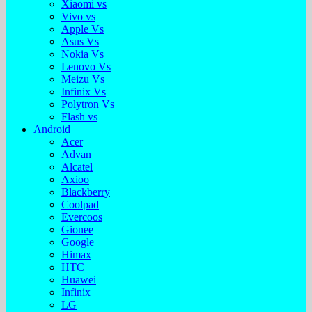
Xiaomi vs
Vivo vs
Apple Vs
Asus Vs
Nokia Vs
Lenovo Vs
Meizu Vs
Infinix Vs
Polytron Vs
Flash vs
Android
Acer
Advan
Alcatel
Axioo
Blackberry
Coolpad
Evercoos
Gionee
Google
Himax
HTC
Huawei
Infinix
LG