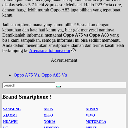
display seluas 5.7 inchi & prosesor Mediatek Helio P23 Octa core,
dengan harga lebih murah Oppo A83 juga pilihan yang tepat buat
kamu.
Jadi smartphone mana yang kamu pilih ? Sesuaikan dengan
kebutuhan dan kata hati kamu ya,, biar gak menyesal nantinya.
Demikianlah informasi mengenai
Oppo A75 vs Oppo A83
yang
bisa kami sampaikan, semoga informasi ini bisa sedikit membantu
Anda dalam menentukan smartphone idaman dan terima kasih telah
berkunjung ke
Arenasmartphone.com
🙂
Advertisement
Oppo A75 Vs
,
Oppo A83 Vs
Brand Smartphone !
SAMSUNG
ASUS
ADVAN
XIAOMI
OPPO
VIVO
HUAWEI
NOKIA
MOTOROLA
LG
LENOVO
MEIZU