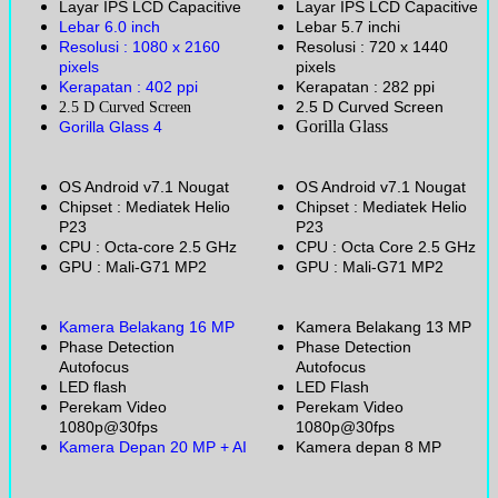
Layar IPS LCD Capacitive
Layar IPS LCD Capacitive
Lebar 6.0 inch
Lebar 5.7 inchi
Resolusi : 1080 x 2160
Resolusi : 720 x 1440
pixels
pixels
Kerapatan : 402 ppi
Kerapatan : 282 ppi
2.5 D Curved Screen
2.5 D Curved Screen
Gorilla Glass
Gorilla Glass 4
OS Android v7.1 Nougat
OS Android v7.1 Nougat
Chipset : Mediatek Helio
Chipset : Mediatek Helio
P23
P23
CPU : Octa-core 2.5 GHz
CPU : Octa Core 2.5 GHz
GPU : Mali-G71 MP2
GPU : Mali-G71 MP2
Kamera Belakang 16 MP
Kamera Belakang 13 MP
Phase Detection
Phase Detection
Autofocus
Autofocus
LED flash
LED Flash
Perekam Video
Perekam Video
1080p@30fps
1080p@30fps
Kamera Depan 20 MP + AI
Kamera depan 8 MP