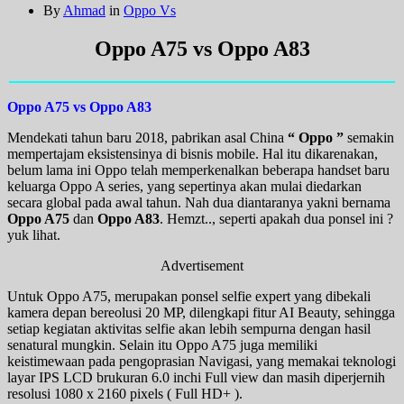
By
Ahmad
in
Oppo Vs
Oppo A75 vs Oppo A83
Oppo A75 vs Oppo A83
Mendekati tahun baru 2018, pabrikan asal China
“ Oppo ”
semakin
mempertajam eksistensinya di bisnis mobile. Hal itu dikarenakan,
belum lama ini Oppo telah memperkenalkan beberapa handset baru
keluarga Oppo A series, yang sepertinya akan mulai diedarkan
secara global pada awal tahun. Nah dua diantaranya yakni bernama
Oppo A75
dan
Oppo A83
. Hemzt.., seperti apakah dua ponsel ini ?
yuk lihat.
Advertisement
Untuk Oppo A75, merupakan ponsel selfie expert yang dibekali
kamera depan bereolusi 20 MP, dilengkapi fitur AI Beauty, sehingga
setiap kegiatan aktivitas selfie akan lebih sempurna dengan hasil
senatural mungkin. Selain itu Oppo A75 juga memiliki
keistimewaan pada pengoprasian Navigasi, yang memakai teknologi
layar IPS LCD brukuran 6.0 inchi Full view dan masih diperjernih
resolusi 1080 x 2160 pixels ( Full HD+ ).