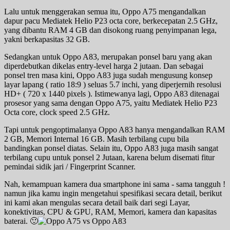
Lalu untuk menggerakan semua itu, Oppo A75 mengandalkan
dapur pacu Mediatek Helio P23 octa core, berkecepatan 2.5 GHz,
yang dibantu RAM 4 GB dan disokong ruang penyimpanan lega,
yakni berkapasitas 32 GB.
Sedangkan untuk Oppo A83, merupakan ponsel baru yang akan
diperdebutkan dikelas entry-level harga 2 jutaan. Dan sebagai
ponsel tren masa kini, Oppo A83 juga sudah mengusung konsep
layar lapang ( ratio 18:9 ) seluas 5.7 inchi, yang diperjernih resolusi
HD+ ( 720 x 1440 pixels ). Istimewanya lagi, Oppo A83 ditenagai
prosesor yang sama dengan Oppo A75, yaitu Mediatek Helio P23
Octa core, clock speed 2.5 GHz.
Tapi untuk pengoptimalanya Oppo A83 hanya mengandalkan RAM
2 GB, Memori Internal 16 GB. Masih terbilang cupu bila
bandingkan ponsel diatas. Selain itu, Oppo A83 juga masih sangat
terbilang cupu untuk ponsel 2 Jutaan, karena belum disemati fitur
pemindai sidik jari / Fingerprint Scanner.
Nah, kemampuan kamera dua smartphone ini sama - sama tangguh !
namun jika kamu ingin mengetahui spesifikasi secara detail, berikut
ini kami akan mengulas secara detail baik dari segi Layar,
konektivitas, CPU & GPU, RAM, Memori, kamera dan kapasitas
baterai. 🙂