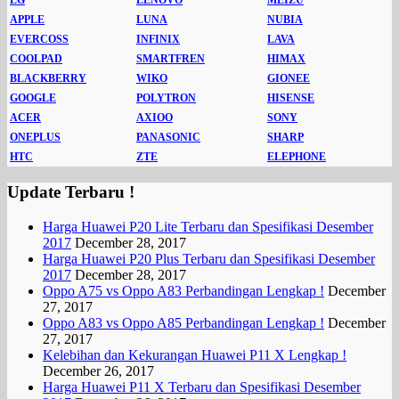
APPLE
LUNA
NUBIA
EVERCOSS
INFINIX
LAVA
COOLPAD
SMARTFREN
HIMAX
BLACKBERRY
WIKO
GIONEE
GOOGLE
POLYTRON
HISENSE
ACER
AXIOO
SONY
ONEPLUS
PANASONIC
SHARP
HTC
ZTE
ELEPHONE
Update Terbaru !
Harga Huawei P20 Lite Terbaru dan Spesifikasi Desember
2017
December 28, 2017
Harga Huawei P20 Plus Terbaru dan Spesifikasi Desember
2017
December 28, 2017
Oppo A75 vs Oppo A83 Perbandingan Lengkap !
December
27, 2017
Oppo A83 vs Oppo A85 Perbandingan Lengkap !
December
27, 2017
Kelebihan dan Kekurangan Huawei P11 X Lengkap !
December 26, 2017
Harga Huawei P11 X Terbaru dan Spesifikasi Desember