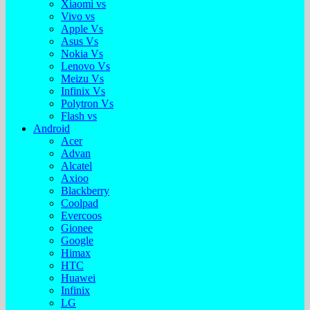
Xiaomi vs
Vivo vs
Apple Vs
Asus Vs
Nokia Vs
Lenovo Vs
Meizu Vs
Infinix Vs
Polytron Vs
Flash vs
Android
Acer
Advan
Alcatel
Axioo
Blackberry
Coolpad
Evercoos
Gionee
Google
Himax
HTC
Huawei
Infinix
LG