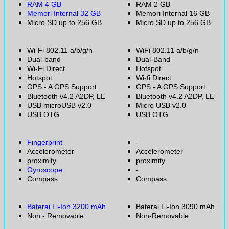
RAM 4 GB
RAM 2 GB
Memori Internal 32 GB
Memori Internal 16 GB
Micro SD up to 256 GB
Micro SD up to 256 GB
Wi-Fi 802.11 a/b/g/n
WiFi 802.11 a/b/g/n
Dual-band
Dual-Band
Wi-Fi Direct
Hotspot
Hotspot
Wi-fi Direct
GPS - A GPS Support
GPS - A GPS Support
Bluetooth v4.2 A2DP, LE
Bluetooth v4.2 A2DP, LE
USB microUSB v2.0
Micro USB v2.0
USB OTG
USB OTG
Fingerprint
-
Accelerometer
Accelerometer
proximity
proximity
Gyroscope
-
Compass
Compass
Baterai Li-Ion 3200 mAh
Baterai Li-Ion 3090 mAh
Non - Removable
Non-Removable