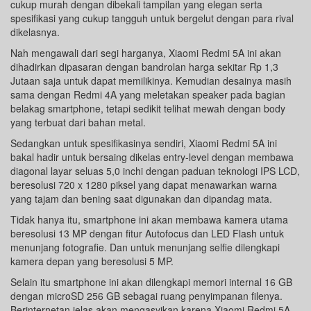
cukup murah dengan dibekali tampilan yang elegan serta
spesifikasi yang cukup tangguh untuk bergelut dengan para rival
dikelasnya.
Nah mengawali dari segi harganya, Xiaomi Redmi 5A ini akan
dihadirkan dipasaran dengan bandrolan harga sekitar Rp 1,3
Jutaan saja untuk dapat memilikinya. Kemudian desainya masih
sama dengan Redmi 4A yang meletakan speaker pada bagian
belakag smartphone, tetapi sedikit telihat mewah dengan body
yang terbuat dari bahan metal.
Sedangkan untuk spesifikasinya sendiri, Xiaomi Redmi 5A ini
bakal hadir untuk bersaing dikelas entry-level dengan membawa
diagonal layar seluas 5,0 inchi dengan paduan teknologi IPS LCD,
beresolusi 720 x 1280 piksel yang dapat menawarkan warna
yang tajam dan bening saat digunakan dan dipandag mata.
Tidak hanya itu, smartphone ini akan membawa kamera utama
beresolusi 13 MP dengan fitur Autofocus dan LED Flash untuk
menunjang fotografie. Dan untuk menunjang selfie dilengkapi
kamera depan yang beresolusi 5 MP.
Selain itu smartphone ini akan dilengkapi memori internal 16 GB
dengan microSD 256 GB sebagai ruang penyimpanan filenya.
Berinternetan jelas akan mengasyikan karena Xiaomi Redmi 5A