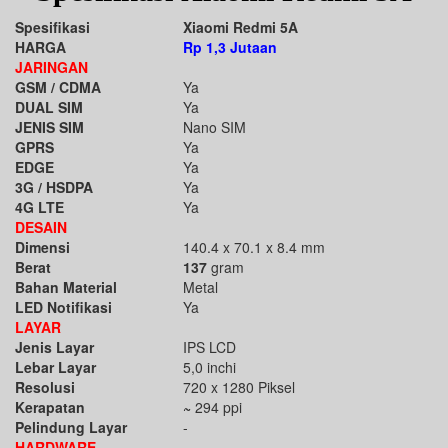
Spesifikasi
Xiaomi Redmi 5A
HARGA
Rp 1,3 Jutaan
JARINGAN
GSM / CDMA
Ya
DUAL SIM
Ya
JENIS SIM
Nano SIM
GPRS
Ya
EDGE
Ya
3G / HSDPA
Ya
4G LTE
Ya
DESAIN
Dimensi
140.4 x 70.1 x 8.4 mm
Berat
137
gram
Bahan Material
Metal
LED Notifikasi
Ya
LAYAR
Jenis Layar
IPS LCD
Lebar Layar
5,0 inchi
Resolusi
720 x 1280 Piksel
Kerapatan
~
294 ppi
Pelindung Layar
-
HARDWARE