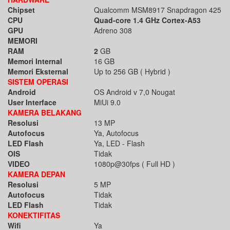
Chipset
Qualcomm MSM8917 Snapdragon 425
CPU
Quad-core 1.4 GHz Cortex-A53
GPU
Adreno 308
MEMORI
RAM
2
GB
Memori Internal
16 GB
Memori Eksternal
Up to 256 GB ( Hybrid )
SISTEM OPERASI
Android
OS Android v 7,0 Nougat
User Interface
MiUi 9.0
KAMERA BELAKANG
Resolusi
13 MP
Autofocus
Ya, Autofocus
LED Flash
Ya, LED - Flash
OIS
Tidak
VIDEO
1080p@30fps ( Full HD )
KAMERA DEPAN
Resolusi
5 MP
Autofocus
Tidak
LED Flash
Tidak
KONEKTIFITAS
Wifi
Ya