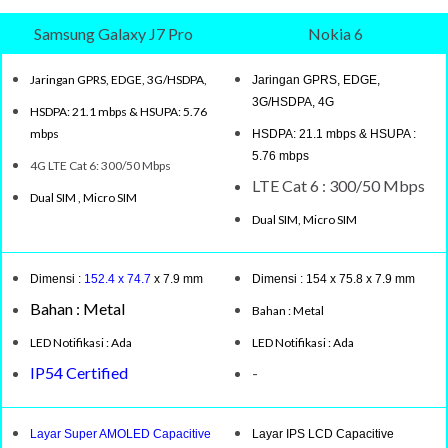
Samsung Galaxy J7 Pro
Nokia 6
Jaringan GPRS, EDGE, 3G/HSDPA,
Jaringan GPRS, EDGE,
3G/HSDPA, 4G
HSDPA: 21.1 mbps & HSUPA: 5.76
mbps
HSDPA: 21.1 mbps & HSUPA :
5.76 mbps
4
G LTE Cat 6: 300/50 Mbps
LTE Cat 6 : 300/50 Mbps
Dual SIM , Micro SIM
Dual SIM, Micro SIM
Dimensi
:
152.4 x 74.7
x 7.9
mm
Dimensi : 154 x 75.8 x 7.9 mm
Bahan : Metal
Bahan : Metal
LED Notifikasi : Ada
LED Notifikasi : Ada
IP54 Certified
-
Layar Super AMOLED Capacitive
Layar IPS LCD Capacitive