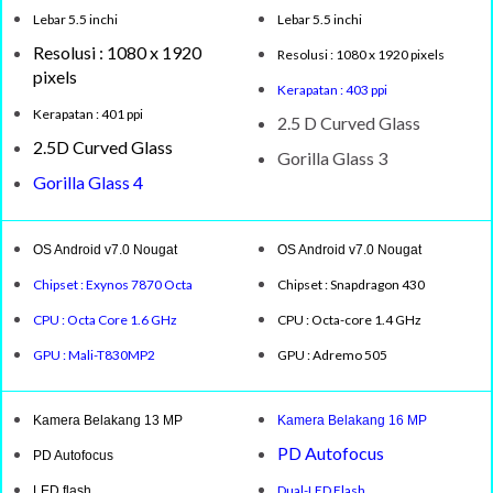
Lebar 5.5 inchi
Lebar 5.5 inchi
Resolusi : 1080 x 1920
Resolusi : 1080 x 1920 pixels
pixels
Kerapatan : 403 ppi
Kerapatan : 401 ppi
2.5 D Curved Glass
2.5D Curved Glass
Gorilla Glass 3
Gorilla Glass 4
OS Android v7.0 Nougat
OS Android v7.0 Nougat
Chipset : Exynos 7870 Octa
Chipset : Snapdragon 430
CPU : Octa Core 1.6 GHz
CPU : Octa-core 1.4 GHz
GPU : Mali-T830MP2
GPU : Adremo 505
Kamera Belakang 13 MP
Kamera Belakang 16 MP
PD Autofocus
PD Autofocus
Dual-LED Flash
LED flash