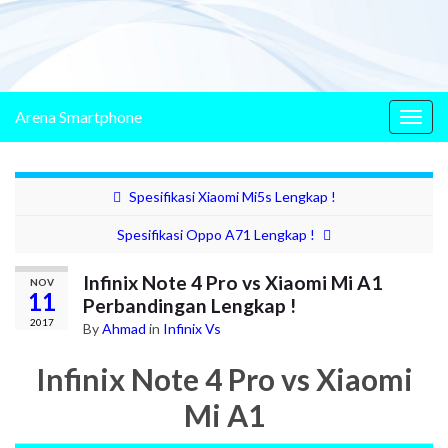
Arena Smartphone
Togg
navig
Spesifikasi Xiaomi Mi5s Lengkap !
Spesifikasi Oppo A71 Lengkap !
Infinix Note 4 Pro vs Xiaomi Mi A1
NOV
11
Perbandingan Lengkap !
2017
By
Ahmad
in
Infinix Vs
Infinix Note 4 Pro vs Xiaomi
Mi A1