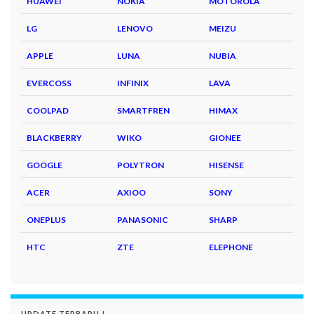
HUAWEI
NOKIA
MOTOROLA
LG
LENOVO
MEIZU
APPLE
LUNA
NUBIA
EVERCOSS
INFINIX
LAVA
COOLPAD
SMARTFREN
HIMAX
BLACKBERRY
WIKO
GIONEE
GOOGLE
POLYTRON
HISENSE
ACER
AXIOO
SONY
ONEPLUS
PANASONIC
SHARP
HTC
ZTE
ELEPHONE
UPDATE TERBARU !