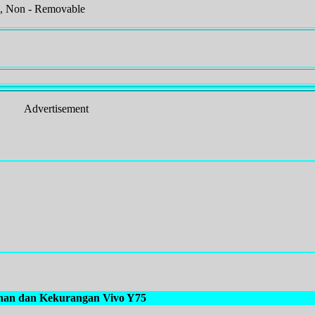
 , Non - Removable
Advertisement
han dan Kekurangan Vivo Y75