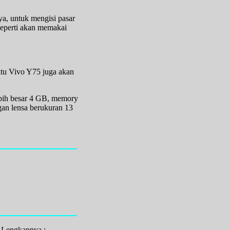
a, untuk mengisi pasar
seperti akan memakai
itu Vivo Y75 juga akan
bih besar 4 GB, memory
gan lensa berukuran 13
i Lengkapnya :