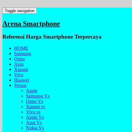
Toggle navigation
Arena Smartphone
Referensi Harga Smartphone Terpercaya
HOME
Samsung
Oppo
Asus
Xiaomi
Vivo
Huawei
Versus
Apple
Samsung Vs
Oppo Vs
Xiaomi vs
Vivo vs
Apple Vs
Asus Vs
Nokia Vs