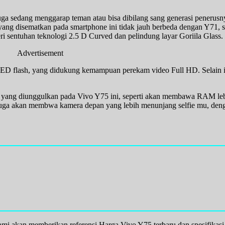
ga sedang menggarap teman atau bisa dibilang sang generasi penerusny
 yang disematkan pada smartphone ini tidak jauh berbeda dengan Y71, 
i sentuhan teknologi 2.5 D Curved dan pelindung layar Goriila Glass.
Advertisement
LED flash, yang didukung kemampuan perekam video Full HD. Selain 
r yang diunggulkan pada Vivo Y75 ini, seperti akan membawa RAM le
5 juga akan membwa kamera depan yang lebih menunjang selfie mu, den
ami akan memberikan referensi Harga Vivo Y75 terbaru dan spesifikas