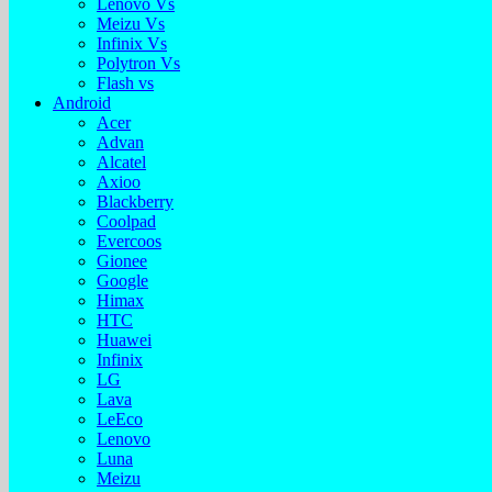
Lenovo Vs
Meizu Vs
Infinix Vs
Polytron Vs
Flash vs
Android
Acer
Advan
Alcatel
Axioo
Blackberry
Coolpad
Evercoos
Gionee
Google
Himax
HTC
Huawei
Infinix
LG
Lava
LeEco
Lenovo
Luna
Meizu