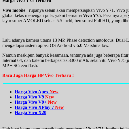
Harga Vivo Y75 Terbaru
Vivo mobile
- rupanya selain akan mempersiapkan Vivo Y71, Vivo ju
global kelas menengah pula, yakni bernama
Vivo Y75
. Pasalnya apa
layar super AMOLED seluas 5.5 inchi, beresolusi Full HD, yang diber
Lalu adanya kamera utama 13 MP, Phase detection autofocus, Dual-
mengadopsi sistem oprasi OS Android v 6.0 Marshmallow.
Namun meskipun banyak kesamaan, tentunya ada juga beberapa fitu
Internal 64, dan baterai berkapasitas 3300 mAh. selain itu Vivo Y7
MP + SCreen flash.
Baca Juga Harga HP Vivo Terbaru !
Harga Vivo Apex
New
Harga Vivo V9
New
Harga Vivo V9+
New
Harga Vivo XPlay 7
New
Harga Vivo X20
Nah buat kamu yang tertarik ingin meminang Vivo Y75, berikut ini k