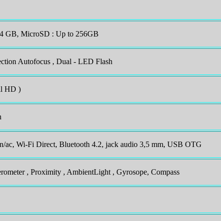
 64 GB, MicroSD : Up to 256GB
ction Autofocus , Dual - LED Flash
l HD )
h
/n/ac, Wi-Fi Direct, Bluetooth 4.2, jack audio 3,5 mm, USB OTG
lerometer , Proximity , AmbientLight , Gyrosope, Compass