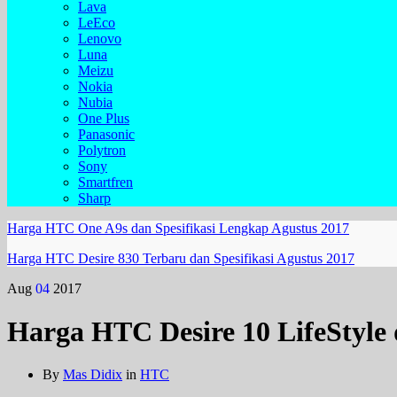
Lava
LeEco
Lenovo
Luna
Meizu
Nokia
Nubia
One Plus
Panasonic
Polytron
Sony
Smartfren
Sharp
Harga HTC One A9s dan Spesifikasi Lengkap Agustus 2017
Harga HTC Desire 830 Terbaru dan Spesifikasi Agustus 2017
Aug
04
2017
Harga HTC Desire 10 LifeStyle 
By
Mas Didix
in
HTC