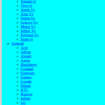
Xiaomi vs
Vivo vs
Apple Vs
Asus Vs
Nokia Vs
Lenovo Vs
Meizu Vs
Infinix Vs
Polytron Vs
Flash vs
Android
Acer
Advan
Alcatel
Axioo
Blackberry
Coolpad
Evercoos
Gionee
Google
Himax
HTC
Huawei
Infinix
LG