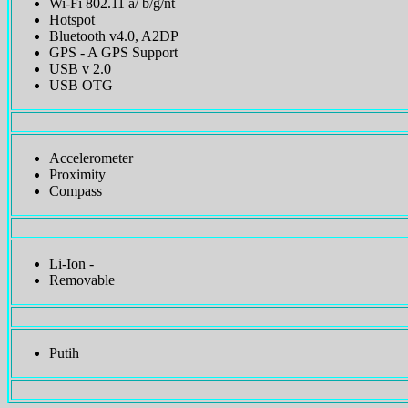
Wi-Fi 802.11 a/ b/g/nt
Hotspot
Bluetooth v4.0, A2DP
GPS - A GPS Support
USB v 2.0
USB OTG
Accelerometer
Proximity
Compass
Li-Ion -
Removable
Putih