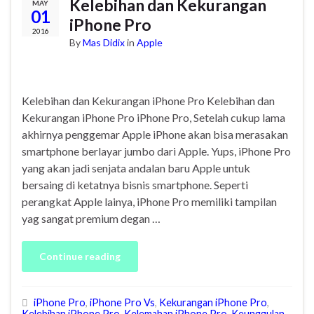
Kelebihan dan Kekurangan
MAY
01
iPhone Pro
2016
By
Mas Didix
in
Apple
Kelebihan dan Kekurangan iPhone Pro Kelebihan dan
Kekurangan iPhone Pro iPhone Pro, Setelah cukup lama
akhirnya penggemar Apple iPhone akan bisa merasakan
smartphone berlayar jumbo dari Apple. Yups, iPhone Pro
yang akan jadi senjata andalan baru Apple untuk
bersaing di ketatnya bisnis smartphone. Seperti
perangkat Apple lainya, iPhone Pro memiliki tampilan
yag sangat premium degan …
Continue reading
iPhone Pro
,
iPhone Pro Vs
,
Kekurangan iPhone Pro
,
Kelebihan iPhone Pro
,
Kelemahan iPhone Pro
,
Keunggulan