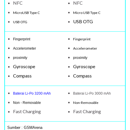
NFC
NFC
MicroUSB Type C
Micro USB Type C
USB OTG
USB OTG
Fingerprint
Fingerprint
Accelerometer
Accelerometer
proximity
proximity
Gyroscope
Gyroscope
Compass
Compass
Baterai Li-Po 3200 mAh
Baterai Li-Po 3000 mAh
Non-Removable
Non - Removable
Fast Charging
Fast Charging
Sumber : GSMArena