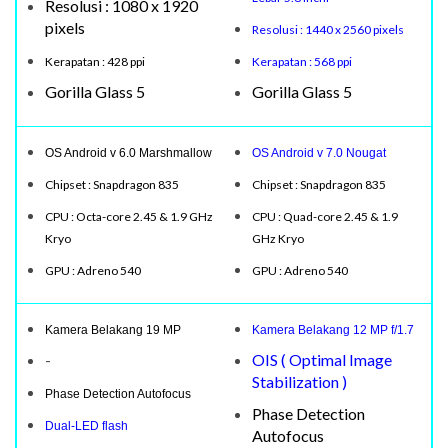
Resolusi : 1080 x 1920
pixels
Resolusi : 1440 x 2560 pixels
Kerapatan : 428 ppi
Kerapatan : 568 ppi
Gorilla Glass 5
Gorilla Glass 5
OS Android v 6.0 Marshmallow
OS Android v 7.0 Nougat
Chipset : Snapdragon 835
Chipset : Snapdragon 835
CPU : Octa-core 2.45 & 1.9 GHz
CPU : Quad-core 2.45 & 1.9
Kryo
GHz Kryo
GPU : Adreno 540
GPU : Adreno 540
Kamera Belakang 19 MP
Kamera Belakang 12 MP f/1.7
-
OIS ( Optimal Image
Stabilization )
Phase Detection Autofocus
Phase Detection
Dual-LED flash
Autofocus