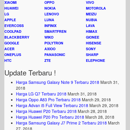
XIAOMI
OPPO
VIVO
HUAWEI
NOKIA
MOTOROLA
LG
LENOVO
MEIZU
APPLE
LUNA
NUBIA
EVERCOSS
INFINIX
LAVA
COOLPAD
SMARTFREN
HIMAX
BLACKBERRY
WIKO
GIONEE
GOOGLE
POLYTRON
HISENSE
ACER
AXIOO
SONY
ONEPLUS
PANASONIC
SHARP
HTC
ZTE
ELEPHONE
Update Terbaru !
Harga Samsung Galaxy Note 9 Terbaru 2018
March 31,
2018
Harga LG Q7 Terbaru 2018
March 31, 2018
Harga Oppo A83 Pro Terbaru 2018
March 29, 2018
Harga Advan i5 Full View Terbaru 2018
March 29, 2018
Harga Huawei P20 Terbaru 2018
March 28, 2018
Harga Huawei P20 Pro Terbaru 2018
March 28, 2018
Harga Samsung Galaxy J7 Prime 2 Terbaru 2018
March
27, 2018