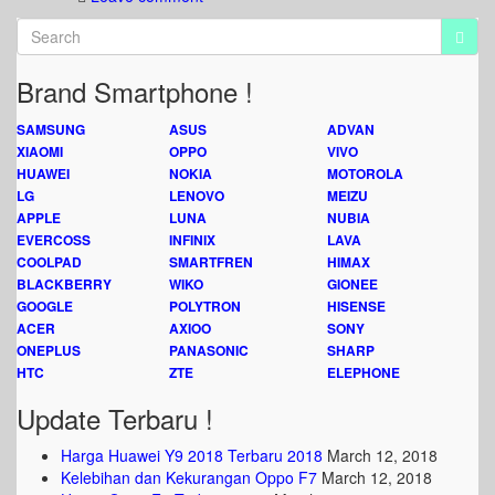
Brand Smartphone !
SAMSUNG
ASUS
ADVAN
XIAOMI
OPPO
VIVO
HUAWEI
NOKIA
MOTOROLA
LG
LENOVO
MEIZU
APPLE
LUNA
NUBIA
EVERCOSS
INFINIX
LAVA
COOLPAD
SMARTFREN
HIMAX
BLACKBERRY
WIKO
GIONEE
GOOGLE
POLYTRON
HISENSE
ACER
AXIOO
SONY
ONEPLUS
PANASONIC
SHARP
HTC
ZTE
ELEPHONE
Update Terbaru !
Harga Huawei Y9 2018 Terbaru 2018
March 12, 2018
Kelebihan dan Kekurangan Oppo F7
March 12, 2018