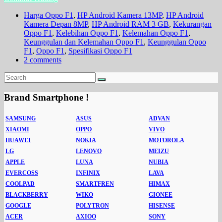
Harga Oppo F1
,
HP Android Kamera 13MP
,
HP Android
Kamera Depan 8MP
,
HP Android RAM 3 GB
,
Kekurangan
Oppo F1
,
Kelebihan Oppo F1
,
Kelemahan Oppo F1
,
Keunggulan dan Kelemahan Oppo F1
,
Keunggulan Oppo
F1
,
Oppo F1
,
Spesifikasi Oppo F1
2 comments
Brand Smartphone !
SAMSUNG
ASUS
ADVAN
XIAOMI
OPPO
VIVO
HUAWEI
NOKIA
MOTOROLA
LG
LENOVO
MEIZU
APPLE
LUNA
NUBIA
EVERCOSS
INFINIX
LAVA
COOLPAD
SMARTFREN
HIMAX
BLACKBERRY
WIKO
GIONEE
GOOGLE
POLYTRON
HISENSE
ACER
AXIOO
SONY