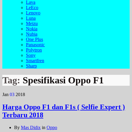
Lava
LeEco
Lenovo
Luna
Meizu
Nokia
Nubia
One Plus
Panasonic
Polytron
Sony
Smartfren
Sharp
Tag:
Spesifikasi Oppo F1
Jan
03
2018
Harga Oppo F1 dan F1s ( Selfie Expert )
Terbaru 2018
By
Mas Didix
in
Oppo