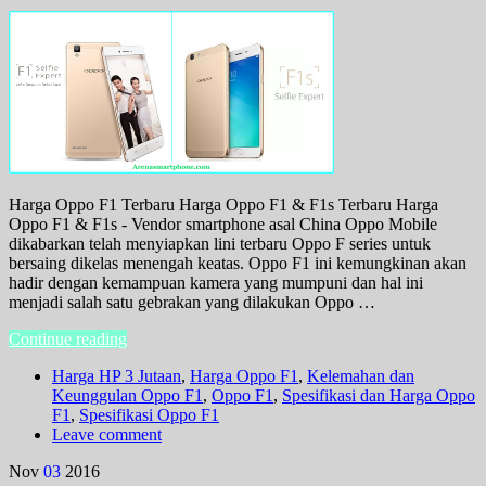
Harga Oppo F1 Terbaru Harga Oppo F1 & F1s Terbaru Harga
Oppo F1 & F1s - Vendor smartphone asal China Oppo Mobile
dikabarkan telah menyiapkan lini terbaru Oppo F series untuk
bersaing dikelas menengah keatas. Oppo F1 ini kemungkinan akan
hadir dengan kemampuan kamera yang mumpuni dan hal ini
menjadi salah satu gebrakan yang dilakukan Oppo …
Continue reading
Harga HP 3 Jutaan
,
Harga Oppo F1
,
Kelemahan dan
Keunggulan Oppo F1
,
Oppo F1
,
Spesifikasi dan Harga Oppo
F1
,
Spesifikasi Oppo F1
Leave comment
Nov
03
2016