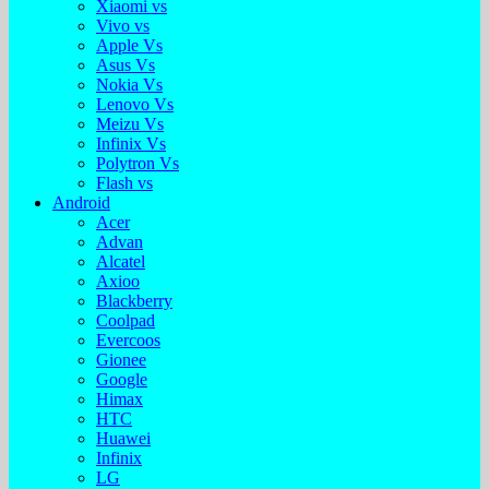
Xiaomi vs
Vivo vs
Apple Vs
Asus Vs
Nokia Vs
Lenovo Vs
Meizu Vs
Infinix Vs
Polytron Vs
Flash vs
Android
Acer
Advan
Alcatel
Axioo
Blackberry
Coolpad
Evercoos
Gionee
Google
Himax
HTC
Huawei
Infinix
LG