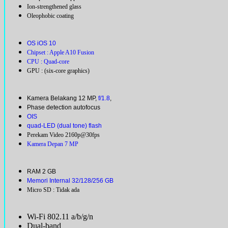
Ion-strengthened glass
Oleophobic coating
OS iOS 10
Chipset : Apple A10 Fusion
CPU : Quad-core
GPU : (six-core graphics)
Kamera Belakang 12 MP,
f/1.8
,
Phase detection autofocus
OIS
quad-LED (dual tone) flash
Perekam Video 2160p@30fps
Kamera Depan 7 MP
RAM 2 GB
Memori Internal 32/128/256 GB
Micro SD : Tidak ada
Wi-Fi 802.11 a/b/g/n
Dual-band