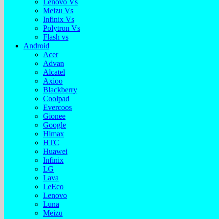
Lenovo Vs
Meizu Vs
Infinix Vs
Polytron Vs
Flash vs
Android
Acer
Advan
Alcatel
Axioo
Blackberry
Coolpad
Evercoos
Gionee
Google
Himax
HTC
Huawei
Infinix
LG
Lava
LeEco
Lenovo
Luna
Meizu