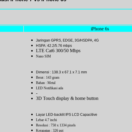
iPhone 6s
Jaringan GPRS, EDGE, 3G/HSDPA, 4G
HSPA: 42.2/5.76 mbps
LTE Cat6 300/50 Mbps
Nano SIM
Dimensi : 138.3 x 67.1 x 7.1 mm
Berat : 143 gram
Bahan : Metal
LED Notifikasi ada
-
3D Touch display & home button
Layar LED-backlit IPS LCD Capacitive
Lebar 4.7 inchi
Resolusi : 750 x 1334 pixels
Kerapatan : 326 ppi