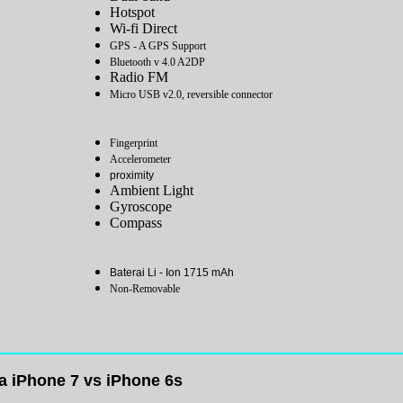
Hotspot
Wi-fi Direct
GPS - A GPS Support
Bluetooth v 4.0 A2DP
Radio FM
Micro USB v2.0, reversible connector
Fingerprint
Accelerometer
proximity
Ambient Light
Gyroscope
Compass
Baterai Li - Ion 1715 mAh
Non-Removable
a iPhone 7 vs iPhone 6s