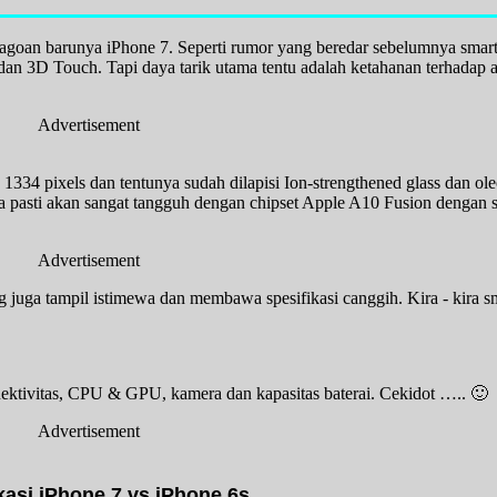
s jagoan barunya iPhone 7. Seperti rumor yang beredar sebelumnya sm
 dan 3D Touch. Tapi daya tarik utama tentu adalah ketahanan terhadap a
Advertisement
334 pixels dan tentunya sudah dilapisi Ion-strengthened glass dan ol
a pasti akan sangat tangguh dengan chipset Apple A10 Fusion dengan s
Advertisement
ng juga tampil istimewa dan membawa spesifikasi canggih. Kira - kira
onektivitas, CPU & GPU, kamera dan kapasitas baterai. Cekidot ….. 🙂
Advertisement
kasi iPhone 7 vs iPhone 6s