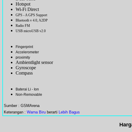
Hotspot
Wi-Fi Direct
GPS - A GPS Support
Bluetooth v 4.0, A2DP
Radio FM
USB microUSB v2.0
Fingerprint
Accelerometer
proximity
Ambientlight sensor
Gyroscope
Compass
Baterai Li - Ion
Non-Removable
Sumber : GSMArena
Keterangan :
Warna Biru
berarti
Lebih Bagus
Harg