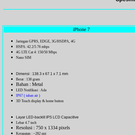
iPhone 7
Jaringan GPRS, EDGE, 3G/HSDPA, 4G
HSPA: 42.2/5.76 mbps
4G LTE Cat 4: 150/50 Mbps
Nano SIM
Dimensi : 138.3 x 67.1 x 7.1 mm
Berat : 138 gram
Bahan : Metal
LED Notifikasi : Ada
IP67 ( tahan air )
3D Touch display & home button
Layar LED-backlit IPS LCD Capacitive
Lebar 4.7 inch
Resolusi : 750 x 1334 pixels
Kerapatan : ~282 ppi