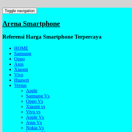
Toggle navigation
Arena Smartphone
Referensi Harga Smartphone Terpercaya
HOME
Samsung
Oppo
Asus
Xiaomi
Vivo
Huawei
Versus
Apple
Samsung Vs
Oppo Vs
Xiaomi vs
Vivo vs
Apple Vs
Asus Vs
Nokia Vs