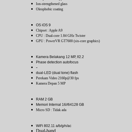
Ion-strengthened glass
Oleophobic coating
OS iOS 9
Chipset : Apple A9
CPU : Dual-core 1.84 GHz Twister
GPU : PowerVR GT7600 (six-core graphics)
Kamera Belakang 12 MP, f/2.2
Phase detection autofocus
-
dual-LED (dual tone) flash
Perekam Video 2160p@30 fps
Kamera Depan 5 MP
RAM 2 GB
Memori Internal 16//64128 GB
Micro SD : Tidak ada
WiFi 802.11 a/b/g/n/ac
Dual-band