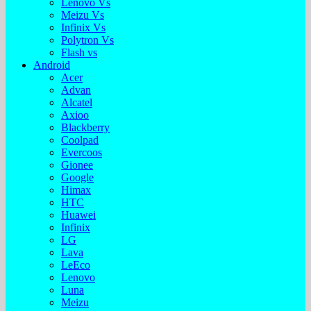
Lenovo Vs
Meizu Vs
Infinix Vs
Polytron Vs
Flash vs
Android
Acer
Advan
Alcatel
Axioo
Blackberry
Coolpad
Evercoos
Gionee
Google
Himax
HTC
Huawei
Infinix
LG
Lava
LeEco
Lenovo
Luna
Meizu