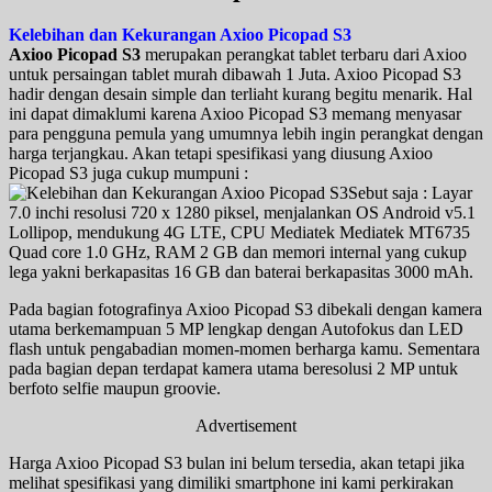
Kelebihan dan Kekurangan Axioo Picopad S3
Axioo Picopad S3
merupakan perangkat tablet terbaru dari Axioo
untuk persaingan tablet murah dibawah 1 Juta. Axioo Picopad S3
hadir dengan desain simple dan terliaht kurang begitu menarik. Hal
ini dapat dimaklumi karena Axioo Picopad S3 memang menyasar
para pengguna pemula yang umumnya lebih ingin perangkat dengan
harga terjangkau. Akan tetapi spesifikasi yang diusung Axioo
Picopad S3 juga cukup mumpuni :
Sebut saja : Layar
7.0 inchi resolusi 720 x 1280 piksel, menjalankan OS Android v5.1
Lollipop, mendukung 4G LTE, CPU Mediatek Mediatek MT6735
Quad core 1.0 GHz, RAM 2 GB dan memori internal yang cukup
lega yakni berkapasitas 16 GB dan baterai berkapasitas 3000 mAh.
Pada bagian fotografinya Axioo Picopad S3 dibekali dengan kamera
utama berkemampuan 5 MP lengkap dengan Autofokus dan LED
flash untuk pengabadian momen-momen berharga kamu. Sementara
pada bagian depan terdapat kamera utama beresolusi 2 MP untuk
berfoto selfie maupun groovie.
Advertisement
Harga Axioo Picopad S3 bulan ini belum tersedia, akan tetapi jika
melihat spesifikasi yang dimiliki smartphone ini kami perkirakan