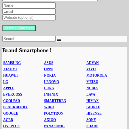
Brand Smartphone !
SAMSUNG
ASUS
ADVAN
XIAOMI
OPPO
VIVO
HUAWEI
NOKIA
MOTOROLA
LG
LENOVO
MEIZU
APPLE
LUNA
NUBIA
EVERCOSS
INFINIX
LAVA
COOLPAD
SMARTFREN
HIMAX
BLACKBERRY
WIKO
GIONEE
GOOGLE
POLYTRON
HISENSE
ACER
AXIOO
SONY
ONEPLUS
PANASONIC
SHARP