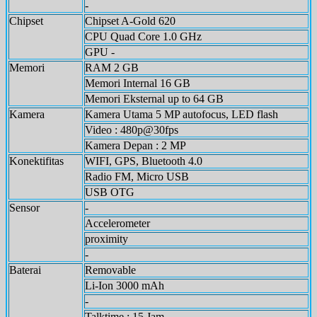
-
Chipset
Chipset A-Gold 620
CPU Quad Core 1.0 GHz
GPU -
Memori
RAM 2 GB
Memori Internal 16 GB
Memori Eksternal up to 64 GB
Kamera
Kamera Utama 5 MP autofocus, LED flash
Video : 480p@30fps
Kamera Depan : 2 MP
Konektifitas
WIFI, GPS, Bluetooth 4.0
Radio FM, Micro USB
USB OTG
Sensor
-
Accelerometer
proximity
-
Baterai
Removable
Li-Ion 3000 mAh
-
Talktime : 15 Jam