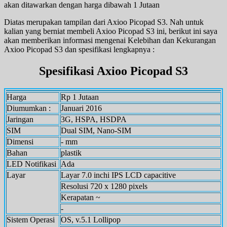
akan ditawarkan dengan harga dibawah 1 Jutaan
Diatas merupakan tampilan dari Axioo Picopad S3. Nah untuk
kalian yang berniat membeli Axioo Picopad S3
ini, berikut ini saya
akan memberikan informasi mengenai Kelebihan dan Kekurangan
Axioo Picopad S3
dan spesifikasi lengkapnya :
Spesifikasi
Axioo Picopad S3
Harga
Rp 1 Jutaan
Diumumkan :
Januari 2016
Jaringan
3G, HSPA, HSDPA
SIM
Dual SIM, Nano-SIM
Dimensi
- mm
Bahan
plastik
LED Notifikasi
Ada
Layar
Layar 7.0 inchi IPS LCD capacitive
Resolusi 720 x 1280 pixels
Kerapatan ~
-
Sistem Operasi
OS, v.5.1 Lollipop