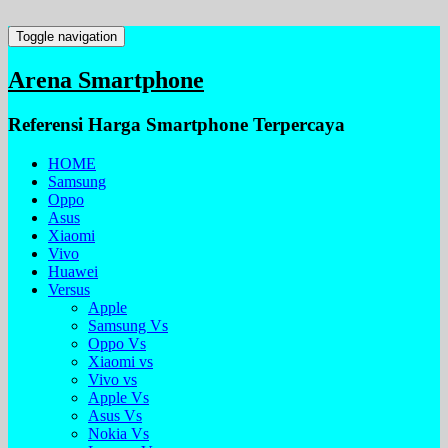
Toggle navigation
Arena Smartphone
Referensi Harga Smartphone Terpercaya
HOME
Samsung
Oppo
Asus
Xiaomi
Vivo
Huawei
Versus
Apple
Samsung Vs
Oppo Vs
Xiaomi vs
Vivo vs
Apple Vs
Asus Vs
Nokia Vs