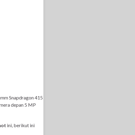
lcomm Snapdragon 415
amera depan 5 MP
hot
ini, berikut ini