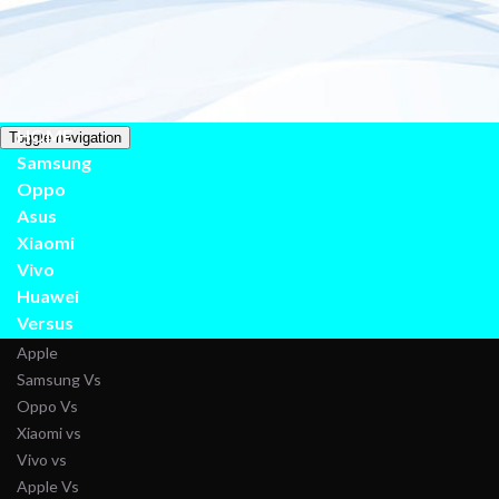
Are
Referensi H
HOME
Toggle navigation
Samsung
Oppo
Asus
Xiaomi
Vivo
Huawei
Versus
Apple
Samsung Vs
Oppo Vs
Xiaomi vs
Vivo vs
Apple Vs