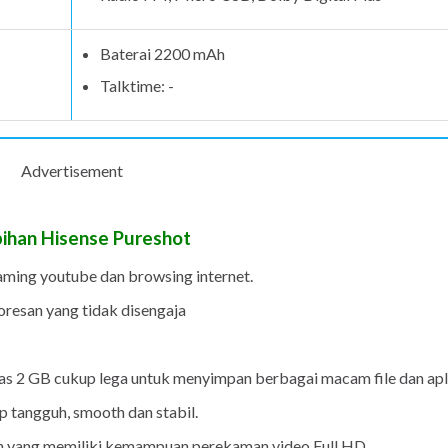
Baterai 2200 mAh
Talktime: -
Advertisement
bihan
Hisense Pureshot
aming youtube dan browsing internet.
goresan yang tidak disengaja
s 2 GB cukup lega untuk menyimpan berbagai macam file dan apli
 tangguh, smooth dan stabil.
 yang memiliki kemampuan perekaman video Full HD.