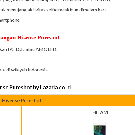
 menujang aktivitas selfie meskipun dimalam hari
martphone.
rangan
Hisense Pureshot
nakan IPS LCD atau AMOLED.
a di wilayah Indonesia.
nse Pureshot
by Lazada.co.id
Hisense Pureshot
HITAM