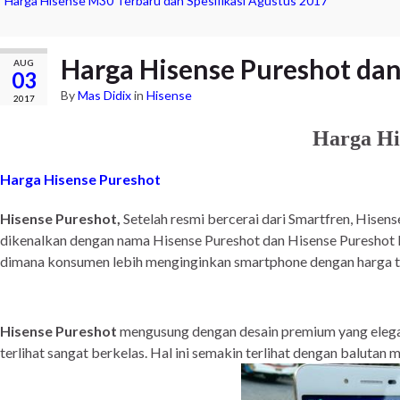
Harga Hisense M30 Terbaru dan Spesifikasi Agustus 2017
Harga Hisense Pureshot dan
AUG
03
By
Mas Didix
in
Hisense
2017
Harga Hi
Harga Hisense Pureshot
Hisense Pureshot,
Setelah resmi bercerai dari Smartfren, Hise
dikenalkan dengan nama Hisense Pureshot dan Hisense Pureshot P
dimana konsumen lebih menginginkan smartphone dengan harga t
Hisense Pureshot
mengusung dengan desain premium yang elegan
terlihat sangat berkelas. Hal ini semakin terlihat dengan balutan 