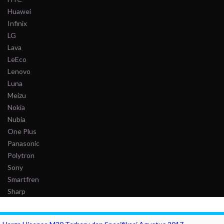
Huawei
Infinix
LG
Lava
LeEco
Lenovo
Luna
Meizu
Nokia
Nubia
One Plus
Panasonic
Polytron
Sony
Smartfren
Sharp