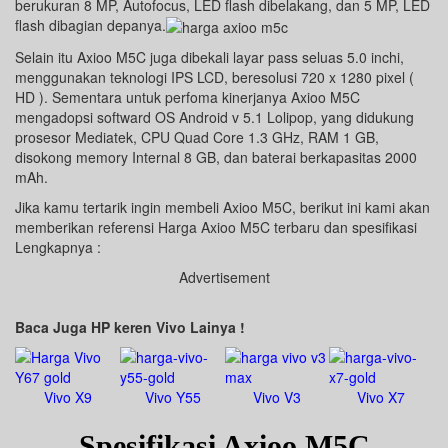
berukuran 8 MP, Autofocus, LED flash dibelakang, dan 5 MP, LED
flash dibagian depanya.
Selain itu Axioo M5C juga dibekali layar pass seluas 5.0 inchi,
menggunakan teknologi IPS LCD, beresolusi 720 x 1280 pixel (
HD ). Sementara untuk perfoma kinerjanya Axioo M5C
mengadopsi softward OS Android v 5.1 Lolipop, yang didukung
prosesor Mediatek, CPU Quad Core 1.3 GHz, RAM 1 GB,
disokong memory Internal 8 GB, dan baterai berkapasitas 2000
mAh.
Jika kamu tertarik ingin membeli Axioo M5C, berikut ini kami akan
memberikan referensi Harga Axioo M5C terbaru dan spesifikasi
Lengkapnya :
Advertisement
Baca Juga HP keren Vivo Lainya !
Vivo X9
Vivo Y55
Vivo V3
Vivo X7
Spesifikasi Axioo M5C