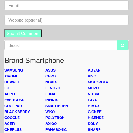
Brand Smartphone !
SAMSUNG
ASUS
ADVAN
XIAOMI
OPPO
VIVO
HUAWEI
NOKIA
MOTOROLA
LG
LENOVO
MEIZU
APPLE
LUNA
NUBIA
EVERCOSS
INFINIX
LAVA
COOLPAD
SMARTFREN
HIMAX
BLACKBERRY
WIKO
GIONEE
GOOGLE
POLYTRON
HISENSE
ACER
AXIOO
SONY
ONEPLUS
PANASONIC
SHARP