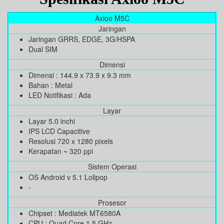
Axioo M5C
Jaringan
Jaringan GRRS, EDGE, 3G/HSPA
Dual SIM
Dimensi
Dimensi : 144.9 x 73.9 x 9.3 mm
Bahan : Metal
LED Notifikasi : Ada
Layar
Layar 5.0 inchi
IPS LCD Capacitive
Resolusi 720 x 1280 pixels
Kerapatan ~ 320 ppi
Sistem Operasi
OS Android v 5.1 Lolipop
-
Prosesor
Chipset : Mediatek MT6580A
CPU : Quad Core 1.5 GHz