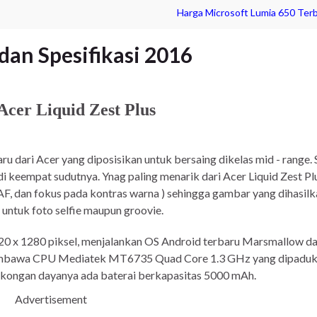
Harga Microsoft Lumia 650 Terb
 dan Spesifikasi 2016
Acer Liquid Zest Plus
u dari Acer yang diposisikan untuk bersaing dikelas mid - range.
 di keempat sudutnya. Ynag paling menarik dari Acer Liquid Zest 
F, dan fokus pada kontras warna ) sehingga gambar yang dihasilka
ntuk foto selfie maupun groovie.
 720 x 1280 piksel, menjalankan OS Android terbaru Marsmallow d
s membawa CPU Mediatek MT6735 Quad Core 1.3 GHz yang dipad
okongan dayanya ada baterai berkapasitas 5000 mAh.
Advertisement