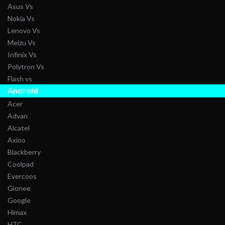
Asus Vs
Nokia Vs
Lenovo Vs
Meizu Vs
Infinix Vs
Polytron Vs
Flash vs
Android
Acer
Advan
Alcatel
Axioo
Blackberry
Coolpad
Evercoos
Gionee
Google
Himax
HTC