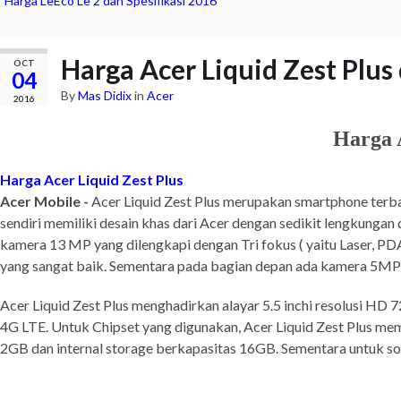
Harga LeEco Le 2 dan Spesifikasi 2016
Harga Acer Liquid Zest Plus
OCT
04
By
Mas Didix
in
Acer
2016
Harga 
Harga Acer Liquid Zest Plus
Acer Mobile -
Acer Liquid Zest Plus merupakan smartphone terbar
sendiri memiliki desain khas dari Acer dengan sedikit lengkungan
kamera 13 MP yang dilengkapi dengan Tri fokus ( yaitu Laser, PDA
yang sangat baik. Sementara pada bagian depan ada kamera 5MP u
Acer Liquid Zest Plus menghadirkan alayar 5.5 inchi resolusi HD
4G LTE. Untuk Chipset yang digunakan, Acer Liquid Zest Plu
2GB dan internal storage berkapasitas 16GB. Sementara untuk s