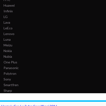
Huawei
Infinix
LG
Lava
LeEco
Lenovo
Luna
Meizu
Nokia
Nubia
One Plus
Panasonic
Polytron
Sony
Smartfren
Sharp