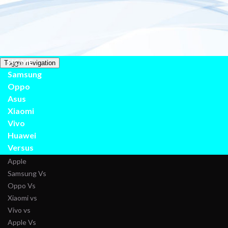
Are
Referensi H
HOME
Toggle navigation
Samsung
Oppo
Asus
Xiaomi
Vivo
Huawei
Versus
Apple
Samsung Vs
Oppo Vs
Xiaomi vs
Vivo vs
Apple Vs