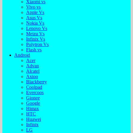
Xiaomi vs
Vivo vs
Apple Vs
Asus Vs
Nokia Vs
Lenovo Vs
Meizu Vs
Infinix Vs
Polytron Vs
Flash vs
Android
Acer
Advan
Alcatel
Axioo
Blackberry
Coolpad
Evercoos
Gionee
Google
Himax
HTC
Huawei
Infinix
LG