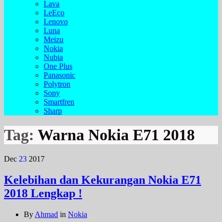
Lava
LeEco
Lenovo
Luna
Meizu
Nokia
Nubia
One Plus
Panasonic
Polytron
Sony
Smartfren
Sharp
Tag:
Warna Nokia E71 2018
Dec
23
2017
Kelebihan dan Kekurangan Nokia E71
2018 Lengkap !
By
Ahmad
in
Nokia