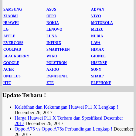
SAMSUNG
ASUS
ADVAN
XIAOMI
OPPO
VIVO
HUAWEI
NOKIA
MOTOROLA
LG
LENOVO
MEIZU
APPLE
LUNA
NUBIA
EVERCOSS
INFINIX
LAVA
COOLPAD
SMARTFREN
HIMAX
BLACKBERRY
WIKO
GIONEE
GOOGLE
POLYTRON
HISENSE
ACER
AXIOO
SONY
ONEPLUS
PANASONIC
SHARP
HTC
ZTE
ELEPHONE
Update Terbaru !
Kelebihan dan Kekurangan Huawei P11 X Lengkap !
December 26, 2017
Harga Huawei P11 X Terbaru dan Spesifikasi Desember
2017
December 26, 2017
Oppo A75 vs Oppo A75s Perbandingan Lengkap !
December
26, 2017