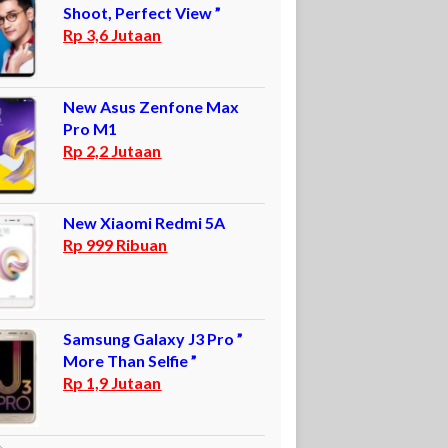
Shoot, Perfect View ”
Rp 3,6 Jutaan
New Asus Zenfone Max
Pro M1
Rp 2,2 Jutaan
New Xiaomi Redmi 5A
Rp 999 Ribuan
Samsung Galaxy J3 Pro ”
More Than Selfie ”
Rp 1,9 Jutaan