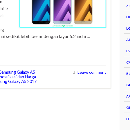
in
X
bile
ri
H
L
ng
ni sedikit lebih besar dengan layar 5.2 inchi …
A
E
C
Samsung Galaxy A5
Leave comment
B
pesifikasi dan Harga
sung Galaxy A5 2017
G
A
O
H