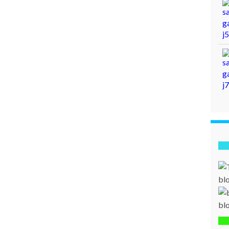
bl
bl