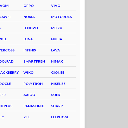
IAOMI
OPPO
VIVO
UAWEI
NOKIA
MOTOROLA
G
LENOVO
MEIZU
PPLE
LUNA
NUBIA
VERCOSS
INFINIX
LAVA
OOLPAD
SMARTFREN
HIMAX
LACKBERRY
WIKO
GIONEE
OOGLE
POLYTRON
HISENSE
CER
AXIOO
SONY
NEPLUS
PANASONIC
SHARP
TC
ZTE
ELEPHONE