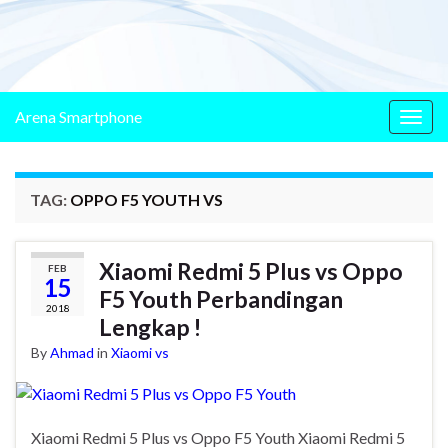
Arena Smartphone
Togg
navig
TAG:
OPPO F5 YOUTH VS
Xiaomi Redmi 5 Plus vs Oppo
FEB
15
F5 Youth Perbandingan
2018
Lengkap !
By
Ahmad
in
Xiaomi vs
Xiaomi Redmi 5 Plus vs Oppo F5 Youth Xiaomi Redmi 5