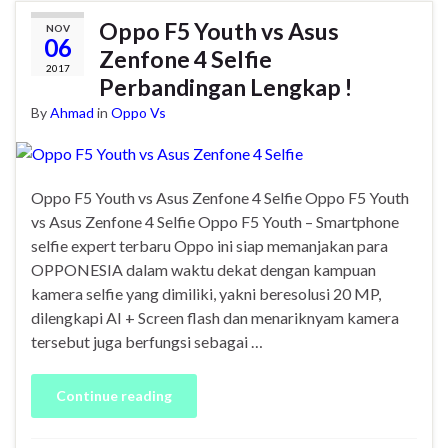
Oppo F5 Youth vs Asus
NOV
06
Zenfone 4 Selfie
2017
Perbandingan Lengkap !
By
Ahmad
in
Oppo Vs
Oppo F5 Youth vs Asus Zenfone 4 Selfie Oppo F5 Youth
vs Asus Zenfone 4 Selfie Oppo F5 Youth – Smartphone
selfie expert terbaru Oppo ini siap memanjakan para
OPPONESIA dalam waktu dekat dengan kampuan
kamera selfie yang dimiliki, yakni beresolusi 20 MP,
dilengkapi AI + Screen flash dan menariknyam kamera
tersebut juga berfungsi sebagai …
Continue reading