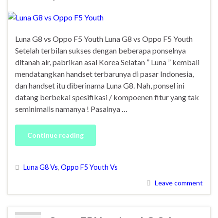
Luna G8 vs Oppo F5 Youth Luna G8 vs Oppo F5 Youth
Setelah terbilan sukses dengan beberapa ponselnya
ditanah air, pabrikan asal Korea Selatan ” Luna ” kembali
mendatangkan handset terbarunya di pasar Indonesia,
dan handset itu diberinama Luna G8. Nah, ponsel ini
datang berbekal spesifikasi / kompoenen fitur yang tak
seminimalis namanya ! Pasalnya …
Continue reading
Luna G8 Vs
,
Oppo F5 Youth Vs
Leave comment