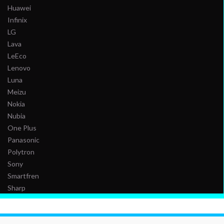
Huawei
Infinix
LG
Lava
LeEco
Lenovo
Luna
Meizu
Nokia
Nubia
One Plus
Panasonic
Polytron
Sony
Smartfren
Sharp