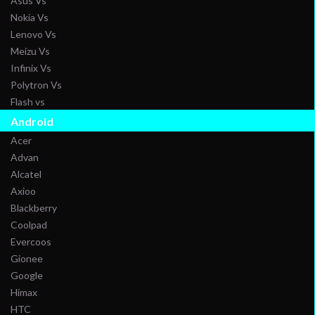
Asus Vs
Nokia Vs
Lenovo Vs
Meizu Vs
Infinix Vs
Polytron Vs
Flash vs
Android
Acer
Advan
Alcatel
Axioo
Blackberry
Coolpad
Evercoos
Gionee
Google
Himax
HTC