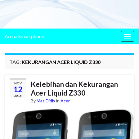
Arena Smartphone
Togg
navig
TAG:
KEKURANGAN ACER LIQUID Z330
Kelebihan dan Kekurangan
NOV
12
Acer Liquid Z330
2016
By
Mas Didix
in
Acer