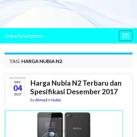
Arena Smartphone
Togg
navig
TAG:
HARGA NUBIA N2
Harga Nubia N2 Terbaru dan
DEC
04
Spesifikasi Desember 2017
2017
By
Ahmad
in
Nubia