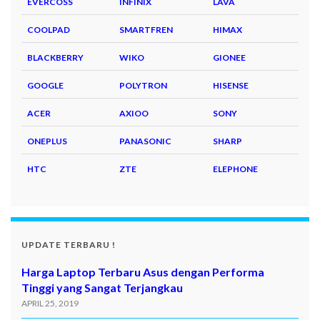
EVERCOSS
INFINIX
LAVA
COOLPAD
SMARTFREN
HIMAX
BLACKBERRY
WIKO
GIONEE
GOOGLE
POLYTRON
HISENSE
ACER
AXIOO
SONY
ONEPLUS
PANASONIC
SHARP
HTC
ZTE
ELEPHONE
UPDATE TERBARU !
Harga Laptop Terbaru Asus dengan Performa
Tinggi yang Sangat Terjangkau
APRIL 25, 2019