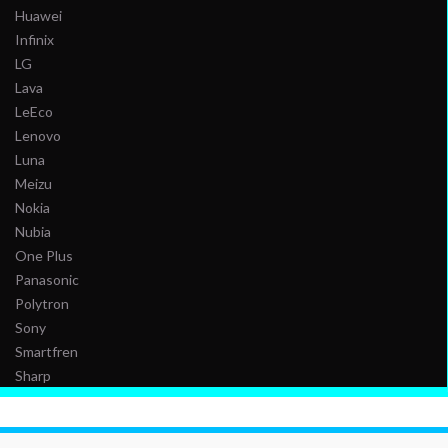
Huawei
Infinix
LG
Lava
LeEco
Lenovo
Luna
Meizu
Nokia
Nubia
One Plus
Panasonic
Polytron
Sony
Smartfren
Sharp