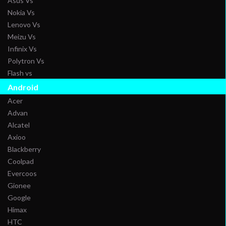
Asus Vs
Nokia Vs
Lenovo Vs
Meizu Vs
Infinix Vs
Polytron Vs
Flash vs
Android
Acer
Advan
Alcatel
Axioo
Blackberry
Coolpad
Evercoos
Gionee
Google
Himax
HTC